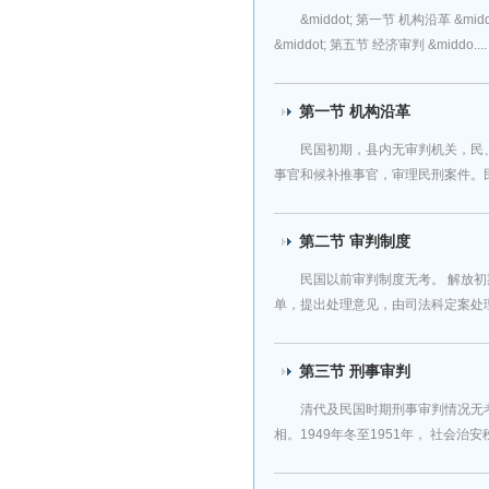
&middot; 第一节 机构沿革 &mi
&middot; 第五节 经济审判 &middo....
第一节 机构沿革
民国初期，县内无审判机关，民、
事官和候补推事官，审理民刑案件。民国
第二节 审判制度
民国以前审判制度无考。 解放
单，提出处理意见，由司法科定案处理，
第三节 刑事审判
清代及民国时期刑事审判情况无
相。1949年冬至1951年， 社会治安秩