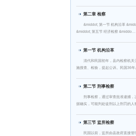
第二章 检察
&middot; 第一节 机构沿革 &mi
&middot; 第五节 经济检察 &middo....
第一节 机构沿革
清代和民国初年，县内检察机关无
施搜查、检验，提起公诉。民国36年县地
第二节 刑事检察
刑事检察，通过审查批准逮捕，
据确实，可能判处徒刑以上刑罚的人犯，
第三节 监所检察
民国以前，监所由县政府直接管理