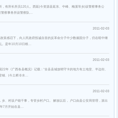
察所，有所长所员120人。西延(今资源县延东、中峰、梅溪等乡)设警察事务公
废警察事务所设警察队....
2011-02-03
党的政策感召下，向人民政府投诚自首的反革命分子中少数顽固分子，仍在暗中继
年10月10日根....
2011-02-03
国22年《广西各县概况》记载：“全县县城放哨守卡的地方有土地堂、半边街、
、(今土桥冷水....
2011-02-03
，乡、村设户籍干事，专管乡村户口。 解放以后， 户口由县公安局管理，派出
7月开始在县....