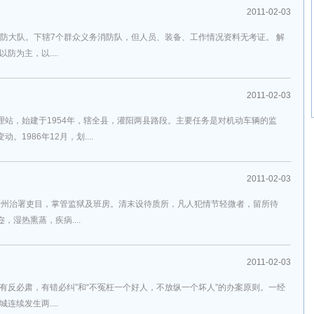
2011-02-03
设有消防大队。下辖7个群众义务消防队，但人员、装备、工作情况资料无考证。 解
防为主，以....
2011-02-03
理站，始建于1954年，辖全县，灌阳两县路段。主要任务是对机动车辆的监
1986年12月，划....
2011-02-03
“清州治署吏目，掌管监狱及班房。清末设待质所，凡人犯情节轻微者，留所待
湿热熏蒸，疾病....
2011-02-03
有反必肃，有错必纠”和“不冤枉一个好人，不放纵一个坏人”的办案原则。一经
连续发生两....