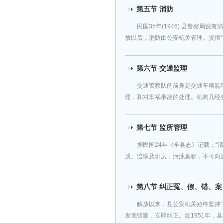
第五节 消防
民国35年(1946) 县警察局
放以后，消防由公安机关管理。贯彻“以
第六节 交通监理
交通警察队的前身是交通车辆监
理，和对车祸事故的处理。机构几经变动。
第七节 监所管理
据民国24年《全县志》记载；
质。监狱及班房，污浊臭秽，不可向迩，
第八节 纠正冤、假、错、案
解放以来，县公安机关始终坚持“
发现错案，立即纠正。如1951年，县城