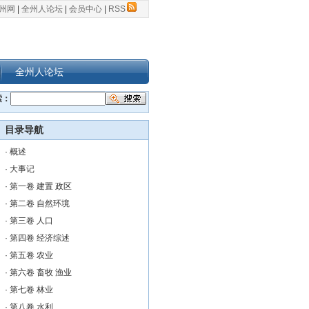
州网
|
全州人论坛
|
会员中心
|
RSS
全州人论坛
索：
目录导航
·
概述
·
大事记
·
第一卷 建置 政区
·
第二卷 自然环境
·
第三卷 人口
·
第四卷 经济综述
·
第五卷 农业
·
第六卷 畜牧 渔业
·
第七卷 林业
·
第八卷 水利