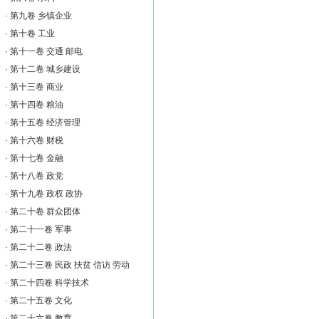
·
第九卷 乡镇企业
·
第十卷 工业
·
第十一卷 交通 邮电
·
第十二卷 城乡建设
·
第十三卷 商业
·
第十四卷 粮油
·
第十五卷 经济管理
·
第十六卷 财税
·
第十七卷 金融
·
第十八卷 政党
·
第十九卷 政权 政协
·
第二十卷 群众团体
·
第二十一卷 军事
·
第二十二卷 政法
·
第二十三卷 民政 扶贫 信访 劳动
·
第二十四卷 科学技术
·
第二十五卷 文化
·
第二十六卷 教育