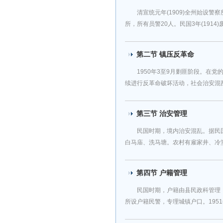
清宣统元年(1909)全州始设警
所，所有员警20人。民国3年(1914)
第二节 镇压反革命
1950年3至9月剿匪阶段。在
续进行反革命破坏活动，社会治安混乱。是
第三节 治安管理
民国时期，境内治安混乱。据民
白马庙、洗马塘。农村有雇家井、冷堂铺
第四节 户籍管理
民国时期，户籍由县民政科管理
所设户籍民警，专理城镇户口。1951年