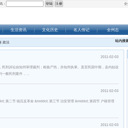
码：
全
生活资讯
文化历史
名人传记
全州志
站内搜
卷 政法
2011-02-03
，民刑诉讼由知州审理裁判；检验尸伤，亦知州执掌。直至民国中期，县内始设
般民刑案件，....
2011-02-03
ddot; 第二节 镇压反革命 &middot; 第三节 治安管理 &middot; 第四节 户籍管理
2011-02-03