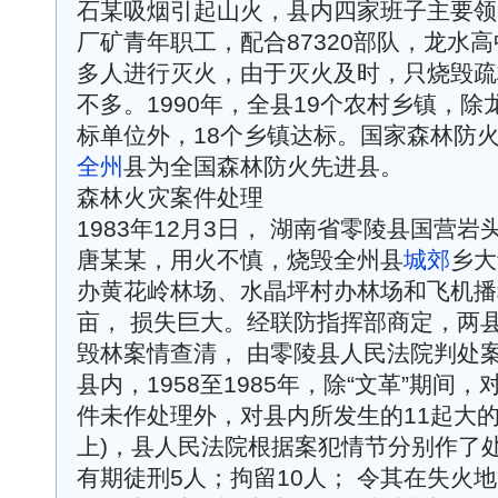
石某吸烟引起山火，县内四家班子主要领
厂矿青年职工，配合87320部队，龙水高
多人进行灭火，由于灭火及时，只烧毁疏林
不多。1990年，全县19个农村乡镇，
标单位外，18个乡镇达标。国家森林防火
全州
县为全国森林防火先进县。
森林火灾案件处理
1983年12月3日， 湖南省零陵县国营
唐某某，用火不慎，烧毁全州县
城郊
乡大
办黄花岭林场、水晶坪村办林场和飞机播种
亩， 损失巨大。经联防指挥部商定，两
毁林案情查清， 由零陵县人民法院判处
县内，1958至1985年，除“文革”期间
件未作处理外，对县内所发生的11起大的山
上)，县人民法院根据案犯情节分别作了
有期徒刑5人；拘留10人； 令其在失火地