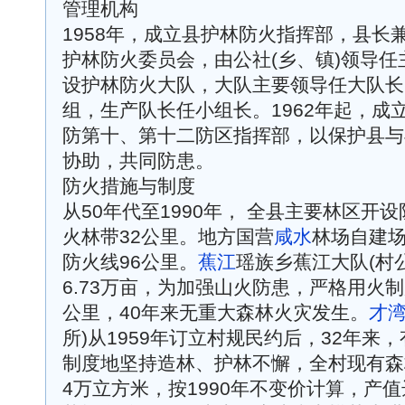
管理机构
1958年，成立县护林防火指挥部，县长
护林防火委员会，由公社(乡、镇)领导任
设护林防火大队，大队主要领导任大队长
组，生产队长任小组长。1962年起，成
防第十、第十二防区指挥部，以保护县与
协助，共同防患。
防火措施与制度
从50年代至1990年， 全县主要林区开
火林带32公里。地方国营
咸水
林场自建场
防火线96公里。
蕉江
瑶族乡蕉江大队(村
6.73万亩，为加强山火防患，严格用火
公里，40年来无重大森林火灾发生。
才
所)从1959年订立村规民约后，32年来
制度地坚持造林、护林不懈，全村现有森林
4万立方米，按1990年不变价计算，产值