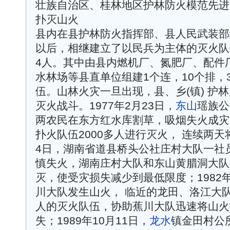
壮族自治区、桂林地区护林防火模范先进
扑灭山火
县内在县护林防火指挥部、县人民武装部
以后，相继建立了以民兵为主体的灭火队伍
4人。其中由县内燃机厂、氮肥厂、配件
水林场等县直单位组建1个连，10个排，3
伍。山林火灾一旦出现，县、乡(镇) 护
灭火战斗。1977年2月23日，
东山
瑶族公
两农民在东方红水库割草，吸烟失火成灾
扑火队伍2000多人进行灭火， 连续两天将
4日，湖南省道县桥头公社庄村大队一社
慎失火，湖南庄村大队和东山黄腊洞大队
灭，使受灾损失减少到最低限度；1982年
川大队发生山火， 临近的龙田、洛江大队
人的灭火队伍，协助蕉川大队迅速将山火
失；1989年10月11日，
龙水
镇金田村公