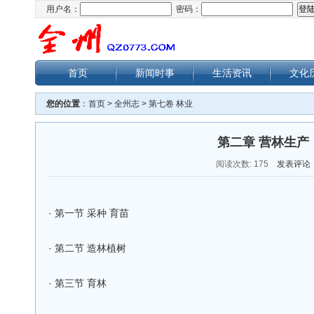
用户名：
密码：
首页
新闻时事
生活资讯
文化
您的位置
：
首页
>
全州志
>
第七卷 林业
第二章 营林生产
阅读次数:
175
发表评论
·
第一节 采种 育苗
·
第二节 造林植树
·
第三节 育林