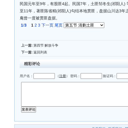
民国元年至9年，有股匪4起。民国7年，土匪邹冬生(祁阳人)
至11年，著匪陈省精(祁阳人)勾结本地贯匪，盘据山川达3
庵曾一度被贯匪盘据。
1
/
3
1
2
3
下一页
尾页
上一篇:
第四节 解放斗争
下一篇:
返回列表
精彩评论
用户名：
（
注册
） 密码：
验证码：