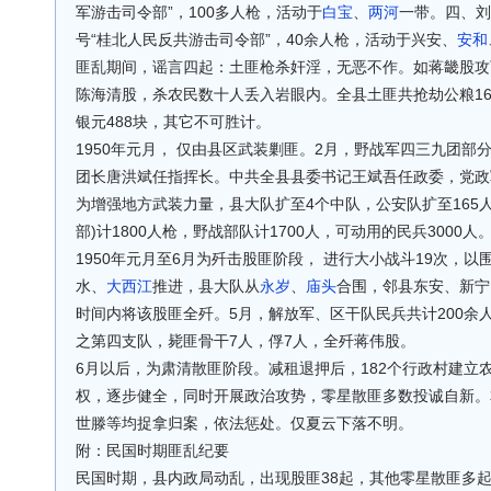
军游击司令部”，100多人枪，活动于
白宝
、
两河
一带。四、刘
号“桂北人民反共游击司令部”，40余人枪，活动于兴安、
安和
匪乱期间，谣言四起：土匪枪杀奸淫，无恶不作。如蒋畿股攻
陈海清股，杀农民数十人丢入岩眼内。全县土匪共抢劫公粮16万
银元488块，其它不可胜计。
1950年元月， 仅由县区武装剿匪。2月，野战军四三九团
团长唐洪斌任指挥长。中共全县县委书记王斌吾任政委，党政军
为增强地方武装力量，县大队扩至4个中队，公安队扩至165
部)计1800人枪，野战部队计1700人，可动用的民兵3000人
1950年元月至6月为歼击股匪阶段， 进行大小战斗19次，
水、
大西江
推进，县大队从
永岁
、
庙头
合围，邻县东安、新宁
时间内将该股匪全歼。5月，解放军、区干队民兵共计200余
之第四支队，毙匪骨干7人，俘7人，全歼蒋伟股。
6月以后，为肃清散匪阶段。减租退押后，182个行政村建立
权，逐步健全，同时开展政治攻势，零星散匪多数投诚自新。
世滕等均捉拿归案，依法惩处。仅夏云下落不明。
附：民国时期匪乱纪要
民国时期，县内政局动乱，出现股匪38起，其他零星散匪多