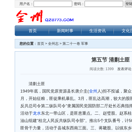
用户名：
密码：
首页
新闻时事
生活资讯
文化
您的位置
：
首页
>
全州志
>
第二十一卷 军事
第五节 清剿土匪
阅读次数:
1399
发表评论
清剿土匪
1949年底，国民党原资源县长唐介圭(
全州
人)拒不投诚，聚众
月，开始征粮，匪徒乘机暴乱。3月，匪乱达高潮，较大的股
反共总司令第二纵队司令”隶属国民党国防部二厅处长石典指挥，
活动于
龙水
东北一带山区，是匪患重点。二、赵璧股。赵系桂
油山组建“桂北人民反共纵队司令部”。推出5个支队番号，计
匪骨干力量，活动于县城东西南三面。三、蒋畿股。以镇东乡