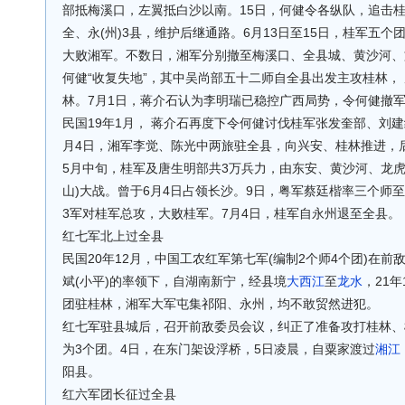
部抵梅溪口，左翼抵白沙以南。15日，何健令各纵队，追击
全、永(州)3县，维护后继通路。6月13日至15日，桂军五
大败湘军。不数日，湘军分别撤至梅溪口、全县城、黄沙河、
何健“收复失地”，其中吴尚部五十二师自全县出发主攻桂林，
林。7月1日，蒋介石认为李明瑞已稳控广西局势，令何健撤
民国19年1月， 蒋介石再度下令何健讨伐桂军张发奎部、刘
月4日，湘军李觉、陈光中两旅驻全县，向兴安、桂林推进，
5月中旬，桂军及唐生明部共3万兵力，由东安、黄沙河、龙虎关
山)大战。曾于6月4日占领长沙。9日，粤军蔡廷楷率三个师
3军对桂军总攻，大败桂军。7月4日，桂军自永州退至全县。
红七军北上过全县
民国20年12月，中国工农红军第七军(编制2个师4个团)在
斌(小平)的率领下，自湖南新宁，经县境
大西江
至
龙水
，21
团驻桂林，湘军大军屯集祁阳、永州，均不敢贸然进犯。
红七军驻县城后，召开前敌委员会议，纠正了准备攻打桂林、
为3个团。4日，在东门架设浮桥，5日凌晨，自粟家渡过
湘江
阳县。
红六军团长征过全县