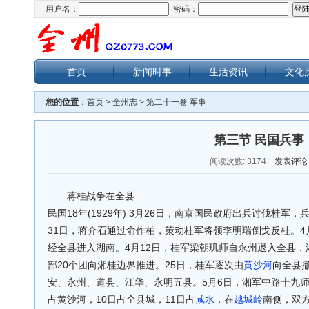
用户名：
密码：
首页
新闻时事
生活资讯
文化
您的位置
：
首页
>
全州志
>
第二十一卷 军事
第三节 民国兵事
阅读次数:
3174
发表评论
蒋桂战争在全县
民国18年(1929年) 3月26日，南京国民政府出兵讨伐桂
31日，蒋介石通过俞作柏，策动桂军将领李明瑞倒戈反桂。4月
经全县进入湖南。4月12日，桂军梁朝玑师自永州退入全县，
部20个团向湘桂边界推进。25日，桂军逐次由
黄沙河
向全县撤
安、永州、道县、江华、永明五县。5月6日，湘军中路十九师(
占黄沙河，10日占全县城，11日占
咸水
，在
越城岭
南侧，双