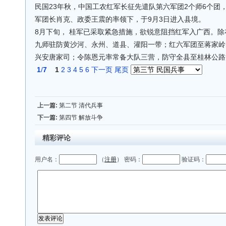
民国23年秋，中国工农红军长征先遣队第六军团2个师6个团，
军团长肖克、政委王震的率领下，于9月3日进入县境。
8月下旬， 桂军已采取紧急措施，欲锐意阻挡红军入广西。
九师驻防黄沙河、永州、道县、灌阳一带；红六军团至蒋家岭
兴安唐家司；令陈恩元率常备大队三营，防守全县至桂林公路
1
/
7
1
2
3
4
5
6
下一页
尾页
上一篇:
第二节 清代兵事
下一篇:
第四节 解放斗争
精彩评论
用户名：
（
注册
） 密码：
验证码：