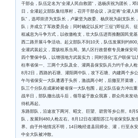
干部会，队伍定名为“全灌人民自救团”，选杨庆祝为团长，邓崇
日，全灌起义部队集结厚村，召开干部会议，决定将“全灌人民
队”，选邓崇济为支队长，卢蒙坚为政委、杨庆祝为副支队长
队；并成立了军政委员会；同时确定以反对“三征”(即征兵、
租减息为斗争方式，以收缴枪支，壮大队伍进而推翻国民党基
西二路开展斗争活动。起义部队不到10天，队伍发展到约800
全灌武装起义，震骇桂系当局。第八区行政督察专员兼保安司
四个警保中队，以增强地方武装实力；同时强化“五户联保”
柱率省保一、三两个大队及全、灌两县保安队兵力约千余人枪“
8月2日，西路的石塘、灌阳两中队，攻下石塘、内建两个乡
午与省保安一大队遭遇于头所，激战两小时，后撤至芹菜塘，
队三个分队在成家岭被省保一大队包围，起义队伍奋力冲出重
战半日，部队撤出战斗后，领导鉴于敌众我寡，群众尚未发动
待机再起。
东路部队，沿途攻下两河、昭文、巨望、碧营等乡公所。8月
队，发展到480人枪左右。8月12日在灌阳苏江与省保安队
界。由于外地情况不明，14日晚经道县回师全、灌，行至永
中全大队被冲散。