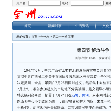
用户名：
密码：
首页
新闻时事
生活资讯
文化
您的位置
：
首页
>
全州志
>
第二十一卷 军事
第四节 解放斗争
阅读次数:
1534
发表评论
1947年6月，中共广西省工委桂北特派员肖雷在灵川县
贯彻中共广西省工委关于在国民党统治地区开展武装斗争的指
决定灵川、全县、灌阳在7月25日同时起义，然后集中向桂东
7月上旬，准备参加起义的个别地下党员被捕，起义领导小组遂
特支接到命令后，部署于7月24日在
石塘
、
两河
、麻市同时起
以该乡中心小学教师为骨干，由乡警蒋松林为内应，未放一枪
手枪4支。两河因内外失却联系。麻市因情况突变而未成功。7