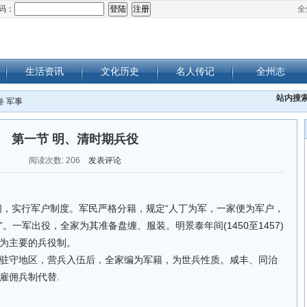
码：
全
生活资讯
文化历史
名人传记
全州志
站内搜
卷 军事
第一节 明、清时期兵役
阅读次数:
206
发表评论
0)年间，实行军户制度。军民严格分籍，规定“人丁为军，一家便为军户，
。一军出役，全家为其准备盘缠、服装。明景泰年间(1450至1457)
为主要的兵役制。
驻守地区，营兵入伍后，全家编为军籍，为世兵性质。咸丰、同治
雇佣兵制代替.