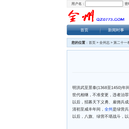
用户名：
密
首页
新闻时事
您的位置
：
首页
>
全州志
>
第二十一
明洪武至景泰(1368至145
世代相继，不准变更，违者治罪”
以后，招募天下义勇、雇佣兵成
清初至咸丰年间，
全州
是绿营兵
以后，八旗、绿营不堪战斗，以