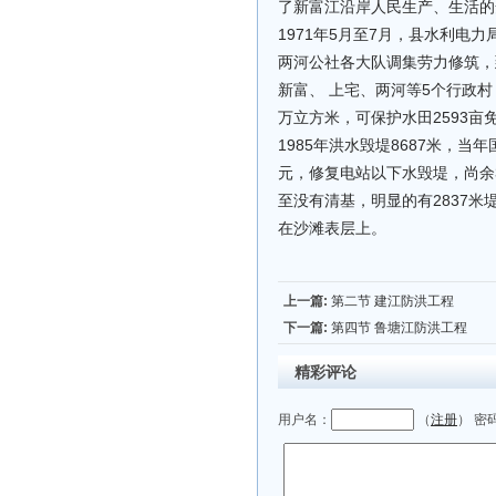
了新富江沿岸人民生产、生活的
1971年5月至7月，县水利
两河公社各大队调集劳力修筑，
新富、 上宅、两河等5个行政村，
万立方米，可保护水田2593
1985年洪水毁堤8687米，当年国
元，修复电站以下水毁堤，尚余
至没有清基，明显的有2837
在沙滩表层上。
上一篇:
第二节 建江防洪工程
下一篇:
第四节 鲁塘江防洪工程
精彩评论
用户名：
（
注册
） 密