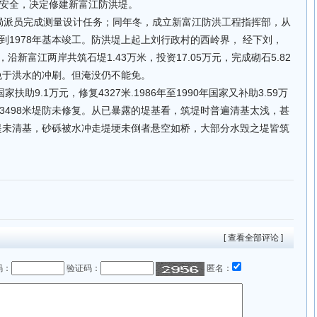
安全，决定修建新富江防洪堤。
电力局派员完成测量设计任务；同年冬，成立新富江防洪工程指挥部，从
到1978年基本竣工。防洪堤上起上刘行政村的西岭界， 经下刘，
沿新富江两岸共筑石堤1.43万米，投资17.05万元，完成砌石5.82
亩免于洪水的冲刷。但淹没仍不能免。
家扶助9.1万元，修复4327米.1986年至1990年国家又补助3.59万
3498米堤防未修复。从已暴露的堤基看，筑堤时普遍清基太浅，甚
米堤未清基，砂砾被水冲走堤埂未倒者悬空如桥，大部分水毁之堤皆筑
[ 查看全部评论 ]
码：
验证码：
匿名：