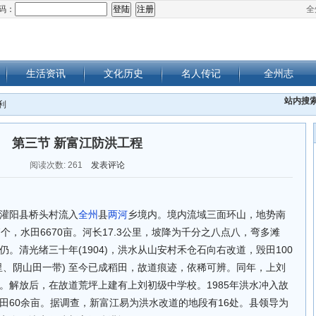
码：
全
生活资讯
文化历史
名人传记
全州志
站内搜
利
第三节 新富江防洪工程
阅读次数:
261
发表评论
灌阳县桥头村流入
全州
县
两河
乡境内。境内流域三面环山，地势南
个，水田6670亩。河长17.3公里，坡降为千分之八点八，弯多滩
。清光绪三十年(1904)，洪水从山安村禾仓石向右改道，毁田100
里、阴山田一带) 至今已成稻田，故道痕迹，依稀可辨。同年，上刘
。解放后，在故道荒坪上建有上刘初级中学校。1985年洪水冲入故
田60余亩。据调查，新富江易为洪水改道的地段有16处。县领导为