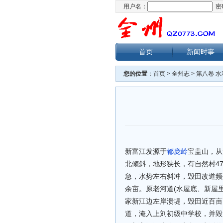
用户名：
密
首页
新闻时事
您的位置
：
首页
>
全州志
>
第八卷 水
新富江发源于
都庞岭
宝盖山，从
北倾斜，地形狭长，有自然村47
急，水势左右斜冲，毁田改道频仍
余亩。原老河道(水屋底、新屋
家新江边左岸溃堤，毁田近百亩
道，淹入上刘初级中学校，并毁