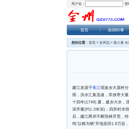
用户名：
密
首页
新闻时事
您的位置
：
首页
>
全州志
>
第八卷 水
建江发源于
蕉江
瑶族乡大源村分
雨，洪水汇集迅速，常挟带大量
十四年(1749) 夏，建乡大水
深齐窗(约1.3米深)；四所村
后，建江两岸不断毁林开荒，特别是
纯“以粮为纲”开地造田1.8万