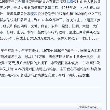
1966年中共
全州
县委副书记吴鼎在建江流域
凤凰
公社山头大队领导
灾之苦，于是提出要修筑建江防洪工程。1966年夏，县水利电力局
计。接着凤凰公社和
安和
公社分别于1967年冬和1969年冬成立工程
群众修筑建江防洪堤，到1973年全部竣工。这次筑堤，上起蕉江乡
，经安和乡的四所、文塘、白岩、安和、聚贤、江明、大塘、大广
市、棕树、山头、和平、新民等19个行政村，沿建江两岸共筑石堤
工158万个，完成土石方15.3万立方米。保护人村41个，水田1.66万
年年有溃决，年年有维修。1975至1980年的6年中，国家拨给工程
年建江流域爆发洪水，毁堤1.01万米。当年灾区人民在中共全州县委、县
费26万元)及广州部队的支援下，水毁堤防基本恢复， 并在蕉江段
990年又扶助14.24万元对防洪堤进行维修。该工程在不断维修中加高加
地段河床淤积超过加高后防洪堤高度，今后，洪灾仍会发生。
[ 查看全部评论 ]