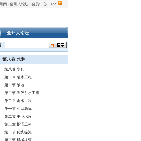
州网
|
全州人论坛
|
会员中心
|
RSS
全州人论坛
索：
第八卷 水利
·
第八卷 水利
·
第一章 引水工程
·
第一节 陂堰
·
第二节 当代引水工程
·
第二章 蓄水工程
·
第一节 小型塘库
·
第二节 中型水库
·
第三章 提灌工程
·
第一节 传统提灌
·
第二节 机械提灌