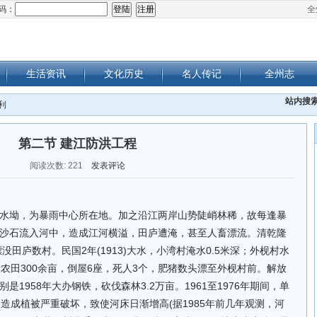
码：
全
生活资讯
文化历史
名人传记
全州志
站内搜
利
第二节 建江防洪工程
阅读次数:
221
发表评论
水坳，为暴雨中心所在地。加之沿江两岸山势陡峭林稀，故每逢暴
沙石流入河中，造成江河横溢，田庐遭淹，甚至人畜漂流。清乾隆
，漂没田庐数村。民国2年(1913)大水，小湾村淹水0.5米深；外枧村水
水毁农田300余亩，倒屋6座，死人3个，肥猪数头漂至外枧村前。解放
1958年大办钢铁，砍伐森林3.2万亩。1961至1976年期间，单
亩，造成植被严重破坏，致使河床日渐增高(据1985年前几年观测，河