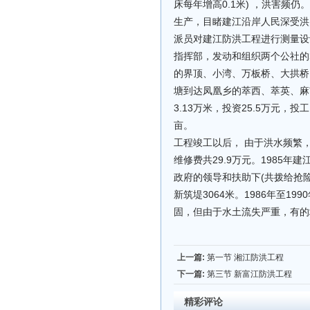
床每年增高0.1米) ，洪害频仍。
生产，目睹建江沿岸人民深受洪
派员对建江防洪工程进行测量设
指挥部，发动和组织两个公社的
的界顶、小湾、万板桥、大拱桥
塘到达凤凰乡的萃西、萃英、麻
3.13万米，投资25.5万元，投
亩。
工程竣工以后， 由于洪水频繁，
维修费共29.9万元。1985
政府的领导和扶助下(共拨给抢险
新筑堤3064米。1986年至1
固，但由于水土流失严重，有的
上一篇:
第一节 湘江防洪工程
下一篇:
第三节 新富江防洪工程
精彩评论