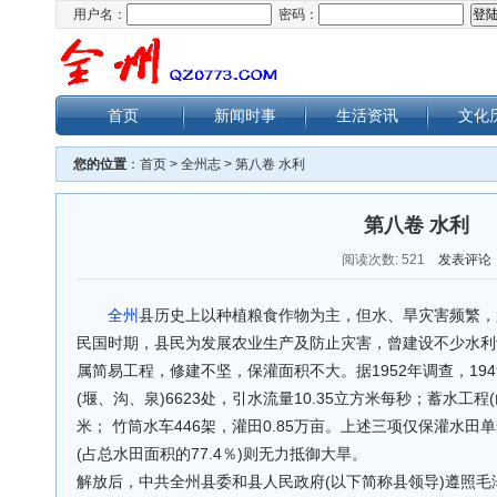
用户名：
密码：
首页
新闻时事
生活资讯
文化
您的位置
：
首页
>
全州志
>
第八卷 水利
第八卷 水利
阅读次数:
521
发表评论
全州
县历史上以种植粮食作物为主，但水、旱灾害频繁，
民国时期，县民为发展农业生产及防止灾害，曾建设不少水利
属简易工程，修建不坚，保灌面积不大。据1952年调查，19
(堰、沟、泉)6623处，引水流量10.35立方米每秒；蓄水工程(
米； 竹筒水车446架，灌田0.85万亩。上述三项仅保灌水田单季
(占总水田面积的77.4％)则无力抵御大旱。
解放后，中共全州县委和县人民政府(以下简称县领导)遵照毛泽