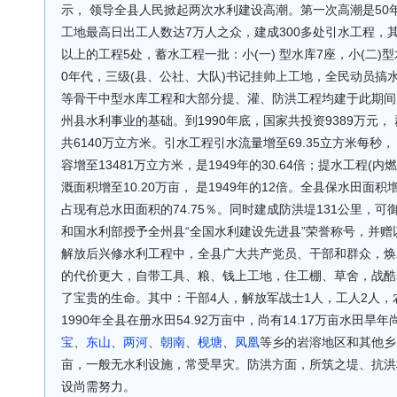
示， 领导全县人民掀起两次水利建设高潮。第一次高潮是50年代 
工地最高日出工人数达7万人之众，建成300多处引水工程，
以上的工程5处，蓄水工程一批：小(一) 型水库7座，小(二)
0年代，三级(县、公社、大队)书记挂帅上工地，全民动员搞
等骨干中型水库工程和大部分提、灌、防洪工程均建于此期间
州县水利事业的基础。到1990年底，国家共投资9389万元，
共6140万立方米。引水工程引水流量增至69.35立方米每秒， 
容增至13481万立方米，是1949年的30.64倍；提水工程
溉面积增至10.20万亩， 是1949年的12倍。全县保水田面积增至
占现有总水田面积的74.75％。同时建成防洪堤131公里，可
和国水利部授予全州县“全国水利建设先进县”荣誉称号，并赠
解放后兴修水利工程中，全县广大共产党员、干部和群众，焕
的代价更大，自带工具、粮、钱上工地，住工棚、草舍，战酷
了宝贵的生命。其中：干部4人，解放军战士1人，工人2人，
1990年全县在册水田54.92万亩中，尚有14.17万亩水田
宝
、
东山
、
两河
、
朝南
、
枧塘
、
凤凰
等乡的岩溶地区和其他乡的
亩，一般无水利设施，常受旱灾。防洪方面，所筑之堤、抗洪
设尚需努力。