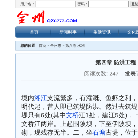
用户名：
密码：
首页
新闻时事
生活资讯
文化
您的位置
：
首页
>
全州志
>
第八卷 水利
第四章 防洪工程
阅读次数:
247
发表
境内
湘江
支流繁多，有灌溉、鱼虾之利，
明代起，昔人即已筑堤防洪。然过去筑堤
堤只有6处(其中
文桥
江1处，建江5处) 
文桥江两岸。上起围陂坝，下至伊陂坝，堤
砌，现残存无半。二，坐
石塘
古堤，位于