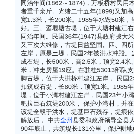
同治年间(1862～1874)，万板桥村民
者重千余斤。光绪二十五年(1899)又加
宽1.3米，长200米。1985年水毁50
好。三、鸾堰塘古堤，位于大塘村建江右
同治年间。民国36年(1947)县政府拨大
又三次大维修，古堤日益坚固。四、四所
左岸，原是土堤，民国2年被洪水冲毁。
成石堤，长500米，高2.5米，顶宽2.4米
米，冲走房屋19座。在驻桂53013部
脚古堤，位于大拱桥村建江左岸， 民国2
扣筑成石堤，长80米，顶宽1米。198
堤，位于小湾村建江左岸，民国23年小
耙拉巨石筑堤200米， 保护小湾村，并在
该堤全毁于洪水，堤基巨石残存，堤痕依
解放后， 中共
全州
县委和政府领导全县人
90年底止，共筑堤长131公里，保护耕地6