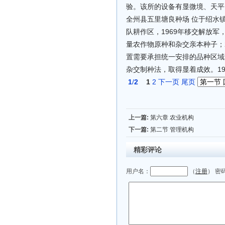
验。该所的设备有显微境、天平
全州县五里塘良种场 位于绍水镇
队耕作区，1969年移交解放军，
量农作物原种和杂交亲本种子；2
置需要承担统一安排的品种区域
杂交制种法，取得显着成效。19
1
/
2
1
2
下一页
尾页
上一篇:
第六章 农业机构
下一篇:
第二节 管理机构
精彩评论
用户名：
（
注册
） 密