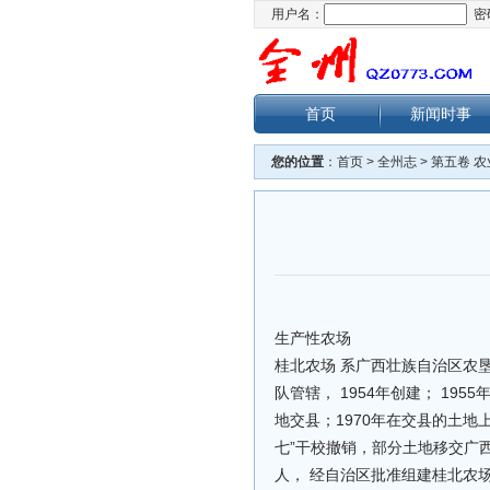
用户名：
密
首页
新闻时事
您的位置
：
首页
>
全州志
>
第五卷 农
生产性农场
桂北农场 系广西壮族自治区农
队管辖， 1954年创建； 19
地交县；1970年在交县的土地上
七”干校撤销，部分土地移交广
人， 经自治区批准组建桂北农场。