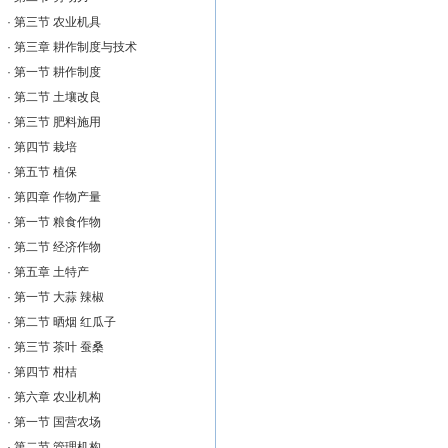
·
第三节 农业机具
·
第三章 耕作制度与技术
·
第一节 耕作制度
·
第二节 土壤改良
·
第三节 肥料施用
·
第四节 栽培
·
第五节 植保
·
第四章 作物产量
·
第一节 粮食作物
·
第二节 经济作物
·
第五章 土特产
·
第一节 大蒜 辣椒
·
第二节 晒烟 红瓜子
·
第三节 茶叶 蚕桑
·
第四节 柑桔
·
第六章 农业机构
·
第一节 国营农场
·
第二节 管理机构