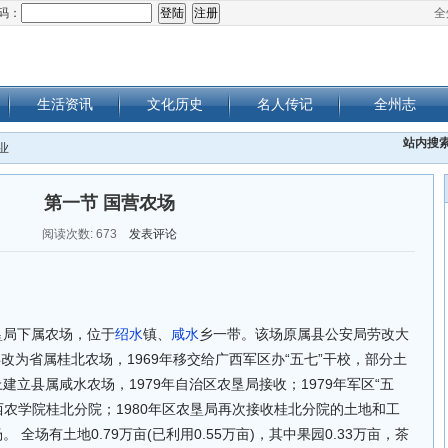
码：
全
生活资讯
文化历史
名人传记
全州志
站内搜
业
第一节 国营农场
阅读次数:
673
发表评论
垦局下属农场，位于
绍水
镇、
咸水
乡一带。该场原属县公安局劳改大
55年改为省属桂北农场，1969年移交给广西军区办“五七”干校，部分土
建立县属咸水农场，1979年自治区农垦局接收；1979年军区“五
西农学院桂北分院；1980年区农垦局再次接收桂北分院的土地和工
 全场有土地0.79万亩(已利用0.55万亩)，其中果园0.33万亩，茶