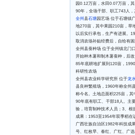
园0.12万亩，水田0.07万亩，
90年，全场干部、职工743人
全州
县
石塘
园艺场 位于石塘镇广
地270亩，其中果园210亩，旱
以后实行承包，生产有进展。1
取消农场补贴经费后，自给有困
全州县蚕种场 位于全州镇北门口
开始种木薯和制木薯蚕种，后改
85年底耕地扩展到120亩，19
科研性农场
全州县农业科学研究所 位于
龙
县良种繁殖场，1960年称全州
称今名。土地总面积225亩，其
90年底有职工、干部18人。
验，培育制种技术人员；3、根
成果：1953至1954年双季
广西壮族自治区1982年科技成
号、红枚早、春红、广红、广选