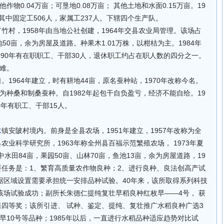
其他作物0.04万亩；可垦地0.08万亩； 其他土地和水面0.15万亩。19
，其中固定工506人，家属工237人。下辖四个生产队。
竹村，1958年由当地公社创建，1964年交县农业局管理。该场占
地50亩，余为房屋及道路。种果木1.01万株，以柑桔为主。1984年
990年有在职职工、干部30人，退休职工约占在职人数的四分之一。
难。
。1964年建立，时有耕地44亩，原名蚕种站，1970年改称今名。
为种桑和制桑蚕种。自1982年起包干自负盈亏，经济不能自给。19
90年有职工、干部15人。
水
镇安陂村境内。前身是全县农场，1951年建立，1957年改称为全
县农业科学研究所，1963年称全州县百福示范繁殖农场， 1973年夏
中水田84亩，果园50亩、山林70亩，鱼池13亩，余为房屋道路，19
主要任务是：1、繁育高质量农作物良种；2、进行良种、良法创高产试
据区域设置需要承担统一安排品种试验。40年来，该所取得系列科技
稻在该场试验成功；副所长朱德仁提纯复壮早稻良种红枚早——4号， 获
果四等奖；该所引进、 试种、鉴定、提纯、复壮推广水稻良种广选3
早10号等品种；1985年以后，一直进行水稻品种适应趋势对比试