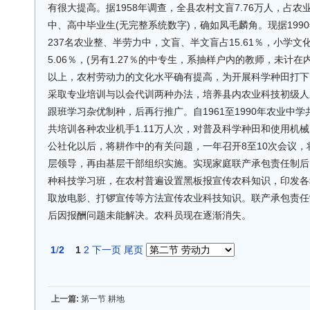
有很大提高。据1958年调查，全县农村文盲7.76万人，占
中、高中毕业生(无完整系统数字)，确如凤毛麟角。现据199
237名农业整、半劳力中，文盲、半文盲占15.61％，小学文化占
5.06％，(另有1.27％的中专生，系抽样户内的教师，未计
以上，农村劳动力的文化水平确有提高，为开展科学种田打下
采取专业培训与以会代训两种办法，培养县内农业科技初级人
跟班学习杂优制种，后再行推广。自1961至1990年农业中学共毕
共培训各种农业机手1.11万人次，对普及科学种田和使用机
公社化以后，将耕作中的有关问题，一年召开8至10次会议
层领导，再由基层干部组织实施。实现家庭联产承包责任制后
种科技学习班，在农村普遍设置黑板报宣传农科知识，印发各
取放电影、打锣宣传等方法宣传农业科技知识。联产承包责任
后因报酬问题未能解决。农科员现在逐渐消失。
1
/
2
1
2
下一页
尾页
上一篇:
第一节 耕地