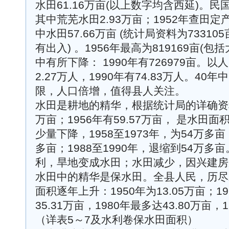
水田61.16万亩(以上数字均含西延)。民国
其中荒芜水田2.93万亩；1952年查田定
中水田57.66万亩 (统计局资料为73310
有出入) 。1956年最高为819169亩(
中有所下降： 1990年有726979亩。以
2.27万人，1990年有74.83万人。40
限，人口倍增，值得县人关注。
水田是耕地的精华，根据统计局的详确资料，
万亩；1956年有59.57万亩， 是水田
少量下降，1958至1973年，为54万多亩；
多亩；1988至1990年，退缩到54万
利，旱地变成水田；水田减少，因兴建房
水田中的精华是保水田。全县人民，历尽
面积逐年上升：1950年为13.05万亩；196
35.31万亩，1980年最多达43.80万亩，1
（详表5～7及水利卷保水田面积）