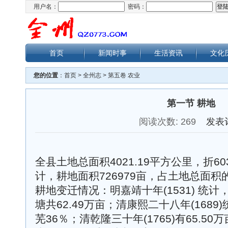
用户名：
密码：
首页
新闻时事
生活资讯
文化
您的位置
：
首页
>
全州志
>
第五卷 农业
第一节 耕地
阅读次数:
269
发表
全县土地总面积4021.19平方公里，折603
计，耕地面积726979亩，占土地总面积的
耕地变迁情况：明嘉靖十年(1531) 统计
塘共62.49万亩；清康熙二十八年(1689
芜36％；清乾隆三十年(1765)有65.50