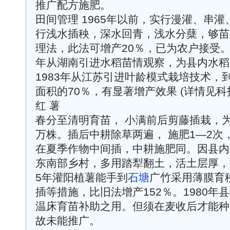
推广配方施肥。
田间管理 1965年以前，实行漫灌、串灌
行浅水插秧，深水回青，浅水分蘖，够苗
理法，此法可增产20％，已为农户接受。
年从湖南引进水稻苗情观察，为县内水稻
1983年从江苏引进叶龄模式栽培技术，到
面积的70％，有显著增产效果 (详情见科
红 薯
春分至清明育苗， 小满前后剪藤插栽，为早
万株。插后中耕除草两遍， 施肥1—2次
在夏季作物中间插，中耕施肥同。因县内
东南部乡村，多用踏犁翻土，活土层厚，
5年灌阳植薯能手到
石塘
广竹采用薄膜育秧
插等措施，比旧法增产152％。1980年
温床育苗补助之用。但须在麦收后才能种
故未能推广。