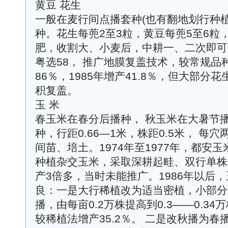
黄豆 花生
一般在麦行间点播套种(也有翻地划行种
种。花生每蔸2至3粒，黄豆每蔸5至6粒
肥，收割大、小麦后，中耕一、二次即可。
粤选58， 推广地膜复盖技术，较常规品种
86％，1985年增产41.8％，但大部
积复盖。
玉 米
春玉米在春分后播种， 秋玉米在大暑节
种，行距0.66—1米，株距0.5米， 每
间苗、培土。1974年至1977年，都安
种植杂交玉米，采取深耕起畦、双行单株
产3倍多，当时未能推广。1986年以后
良：一是大行稀植改为适当密植，小部分
播，由每亩0.2万株提高到0.3——0.3
较稀植法增产35.2％。 二是改秋播为