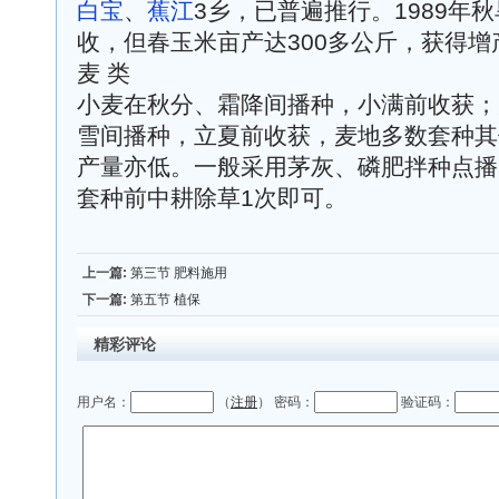
白宝
、
蕉江
3乡，已普遍推行。1989年
收，但春玉米亩产达300多公斤，获得增
麦 类
小麦在秋分、霜降间播种，小满前收获；
雪间播种，立夏前收获，麦地多数套种其
产量亦低。一般采用茅灰、磷肥拌种点播
套种前中耕除草1次即可。
上一篇:
第三节 肥料施用
下一篇:
第五节 植保
精彩评论
用户名：
（
注册
） 密码：
验证码：