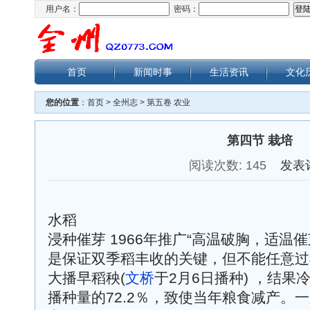
用户名：
密码：
首页
新闻时事
生活资讯
文化
您的位置
：
首页
>
全州志
>
第五卷 农业
第四节 栽培
阅读次数:
145
发表
水稻
浸种催芽 1966年推广“高温破胸，适温
是保证双季稻丰收的关键，但不能任意过早
大播早稻秧(
文桥
于2月6日播种) ，结果冷
播种量的72.2％，致使当年粮食减产。