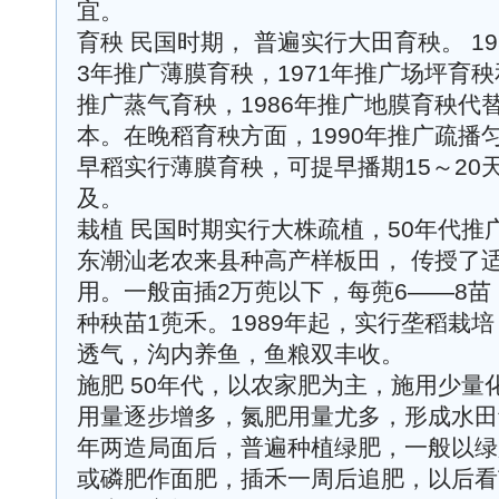
宜。
育秧 民国时期， 普遍实行大田育秧。 19
3年推广薄膜育秧，1971年推广场坪育秧
推广蒸气育秧，1986年推广地膜育秧代
本。在晚稻育秧方面，1990年推广疏播
早稻实行薄膜育秧，可提早播期15～20天
及。
栽植 民国时期实行大株疏植，50年代推
东潮汕老农来县种高产样板田， 传授了
用。一般亩插2万蔸以下，每蔸6——8苗
种秧苗1蔸禾。1989年起，实行垄稻栽
透气，沟内养鱼，鱼粮双丰收。
施肥 50年代，以农家肥为主，施用少量
用量逐步增多，氮肥用量尤多，形成水田
年两造局面后，普遍种植绿肥，一般以绿
或磷肥作面肥，插禾一周后追肥，以后看苗