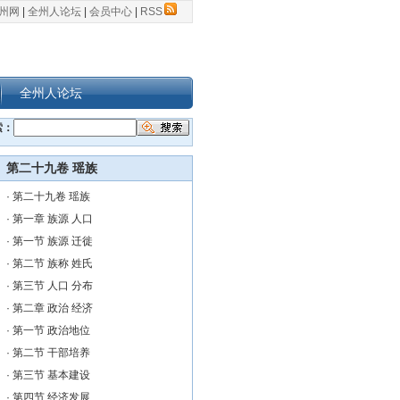
州网
|
全州人论坛
|
会员中心
|
RSS
全州人论坛
索：
第二十九卷 瑶族
·
第二十九卷 瑶族
·
第一章 族源 人口
·
第一节 族源 迁徙
·
第二节 族称 姓氏
·
第三节 人口 分布
·
第二章 政治 经济
·
第一节 政治地位
·
第二节 干部培养
·
第三节 基本建设
·
第四节 经济发展