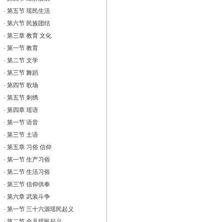
·
第五节 瑶民生活
·
第六节 民族团结
·
第三章 教育 文化
·
第一节 教育
·
第二节 文学
·
第三节 舞蹈
·
第四节 歌场
·
第五节 刺绣
·
第四章 瑶语
·
第一节 语音
·
第三节 土语
·
第五章 习俗 信仰
·
第一节 生产习俗
·
第二节 生活习俗
·
第三节 信仰供奉
·
第六章 武装斗争
·
第一节 三十六源瑶民起义
·
第二节 全县瑶民起义