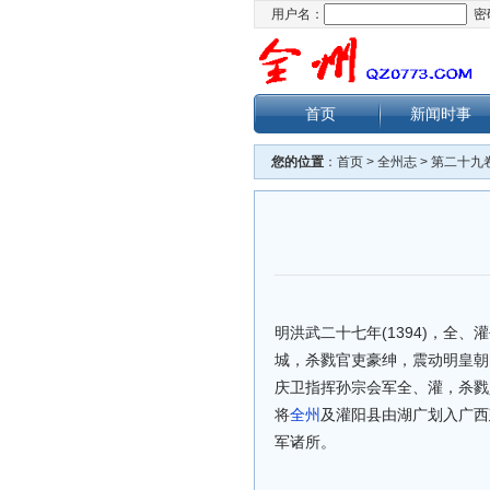
用户名：
密
首页
新闻时事
您的位置
：
首页
>
全州志
>
第二十九
明洪武二十七年(1394)，全
城，杀戮官吏豪绅，震动明皇朝
庆卫指挥孙宗会军全、灌，杀戮
将
全州
及灌阳县由湖广划入广西
军诸所。