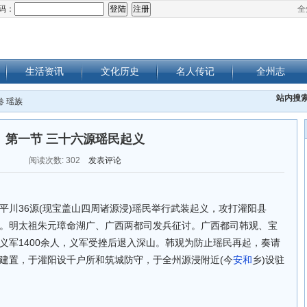
码：
全
生活资讯
文化历史
名人传记
全州志
站内搜
卷 瑶族
第一节 三十六源瑶民起义
阅读次数:
302
发表评论
、灌平川36源(现宝盖山四周诸源浸)瑶民举行武装起义，攻打灌阳县
。明太祖朱元璋命湖广、广西两都司发兵征讨。广西都司韩观、宝
义军1400余人，义军受挫后退入深山。韩观为防止瑶民再起，奏请
建置，于灌阳设千户所和筑城防守，于全州源浸附近(今
安和
乡)设驻