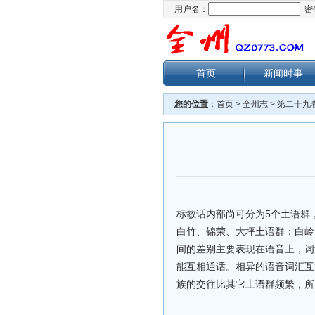
用户名：
密
首页
新闻时事
您的位置
：
首页
>
全州志
>
第二十九
标敏话内部尚可分为5个土语群
白竹、锦荣、大坪土语群；白岭
间的差别主要表现在语音上，词
能互相通话。相异的语音词汇互
族的交往比其它土语群频繁，所