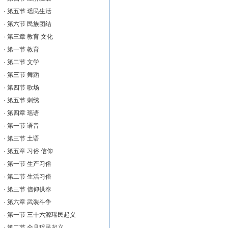
·
第五节 瑶民生活
·
第六节 民族团结
·
第三章 教育 文化
·
第一节 教育
·
第二节 文学
·
第三节 舞蹈
·
第四节 歌场
·
第五节 刺绣
·
第四章 瑶语
·
第一节 语音
·
第三节 土语
·
第五章 习俗 信仰
·
第一节 生产习俗
·
第二节 生活习俗
·
第三节 信仰供奉
·
第六章 武装斗争
·
第一节 三十六源瑶民起义
·
第二节 全县瑶民起义