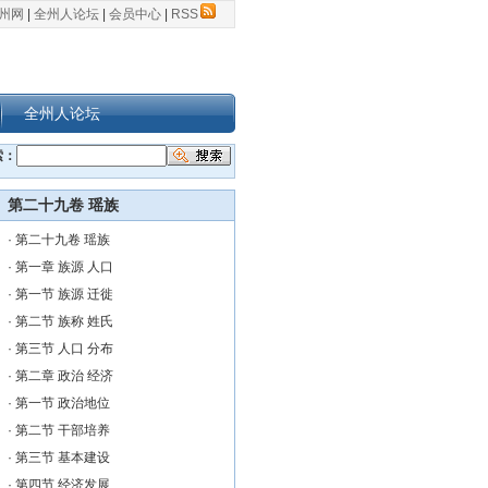
州网
|
全州人论坛
|
会员中心
|
RSS
全州人论坛
索：
第二十九卷 瑶族
·
第二十九卷 瑶族
·
第一章 族源 人口
·
第一节 族源 迁徙
·
第二节 族称 姓氏
·
第三节 人口 分布
·
第二章 政治 经济
·
第一节 政治地位
·
第二节 干部培养
·
第三节 基本建设
·
第四节 经济发展