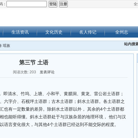
码：
全
生活资讯
文化历史
名人传记
全州志
站内搜
卷 瑶族
第三节 土语
阅读次数:
203
发表评论
， 即清水、竹坞、上塘、小和平、黄腊洞、黄龙、雷公岩土语群；
、六字介、石枧坪土语群；古木土语群；斜水土语群。各土语群之
汇也有一定数量的差异。除斜水土语群以外， 其余的4个土语群都
相也能听得懂。斜水土语群处于与汉族杂居的地理环境， 他们与汉
以语言变化很大，与其他4个土语群已经达到不能交际的程度。