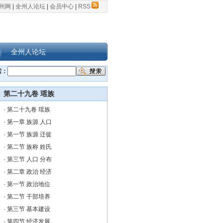
州网
|
全州人论坛
|
会员中心
|
RSS
全州人论坛
索：
第二十九卷 瑶族
·
第二十九卷 瑶族
·
第一章 族源 人口
·
第一节 族源 迁徙
·
第二节 族称 姓氏
·
第三节 人口 分布
·
第二章 政治 经济
·
第一节 政治地位
·
第二节 干部培养
·
第三节 基本建设
·
第四节 经济发展