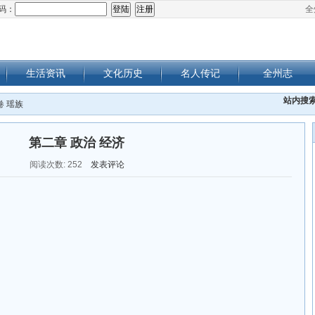
码：
全
生活资讯
文化历史
名人传记
全州志
站内搜
卷 瑶族
第二章 政治 经济
阅读次数:
252
发表评论