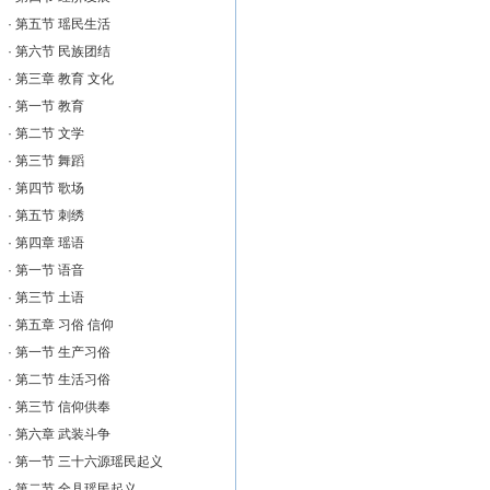
·
第五节 瑶民生活
·
第六节 民族团结
·
第三章 教育 文化
·
第一节 教育
·
第二节 文学
·
第三节 舞蹈
·
第四节 歌场
·
第五节 刺绣
·
第四章 瑶语
·
第一节 语音
·
第三节 土语
·
第五章 习俗 信仰
·
第一节 生产习俗
·
第二节 生活习俗
·
第三节 信仰供奉
·
第六章 武装斗争
·
第一节 三十六源瑶民起义
·
第二节 全县瑶民起义