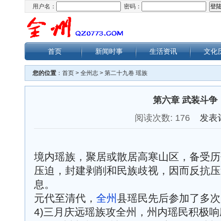
用户名：
密码：
首页
新闻时事
生活资讯
文化
您的位置
：
首页
>
全州志
>
第二十九卷 瑶族
第六章 武装斗争
阅读次数:
176
发表
境内瑶族，聚居或散居高寒山区，备受历
压迫，封建剥削和民族歧视，因而反抗压
息。
元代至清代，
全州
县瑶民先后参加了多次
4)三月庆远瑶族攻全州，州内瑶民积极响应