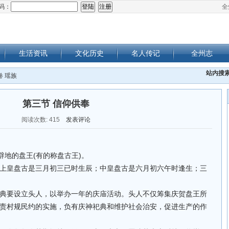
码：
全
生活资讯
文化历史
名人传记
全州志
站内搜
卷 瑶族
第三节 信仰供奉
阅读次数:
415
发表评论
辟地的盘王(有的称盘古王)。
上皇盘古是三月初三已时生辰；中皇盘古是六月初六午时逢生；三
典要设立头人，以举办一年的庆庙活动。头人不仅筹集庆贺盘王所
责村规民约的实施，负有庆神祀典和维护社会治安，促进生产的作