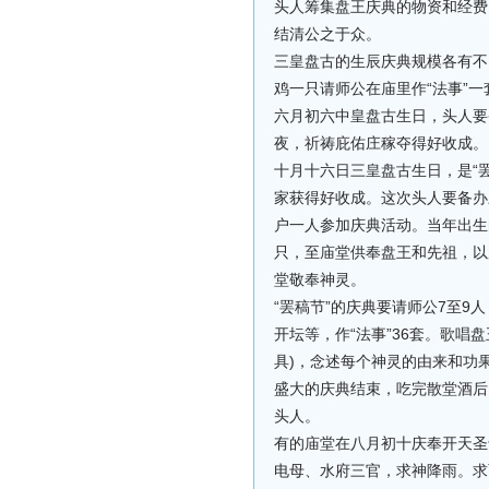
头人筹集盘王庆典的物资和经费
结清公之于众。
三皇盘古的生辰庆典规模各有不
鸡一只请师公在庙里作“法事”
六月初六中皇盘古生日，头人要
夜，祈祷庇佑庄稼夺得好收成。
十月十六日三皇盘古生日，是“
家获得好收成。这次头人要备办
户一人参加庆典活动。当年出生
只，至庙堂供奉盘王和先祖，以
堂敬奉神灵。
“罢稿节”的庆典要请师公7至
开坛等，作“法事”36套。歌唱
具)，念述每个神灵的由来和功
盛大的庆典结束，吃完散堂酒后
头人。
有的庙堂在八月初十庆奉开天圣
电母、水府三官，求神降雨。求