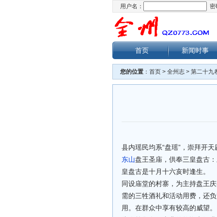
用户名：
密
首页
新闻时事
您的位置
：
首页
>
全州志
>
第二十九
县内瑶民均系“盘瑶”，崇拜开天
东山
盘王圣庙，供奉三皇盘古：
皇盘古是十月十六亥时逢生。
同设庙堂的村寨，为主持盘王庆
需的三牲酒礼和活动用费，还负
用。在群众中享有较高的威望。