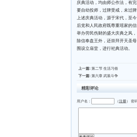
庆典活动，均由师公作法，有完
要自幼投师，过牌受戒，未过牌
上述庆典活动，源于宋代，至今
后党和人民政府既尊重瑶家的信
举办劳民伤财的盛大庆典之风，
除信奉盘王外，还崇拜开天圣母
围设立庙堂，进行祀典活动。
上一篇:
第二节 生活习俗
下一篇:
第六章 武装斗争
精彩评论
用户名：
（
注册
） 密