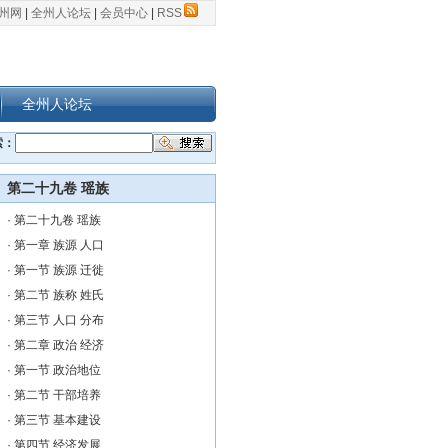
州网
|
全州人论坛
|
会员中心
|
RSS
全州人论坛
索：
第二十九卷 瑶族
·
第二十九卷 瑶族
·
第一章 族源 人口
·
第一节 族源 迁徙
·
第二节 族称 姓氏
·
第三节 人口 分布
·
第二章 政治 经济
·
第一节 政治地位
·
第二节 干部培养
·
第三节 基本建设
·
第四节 经济发展