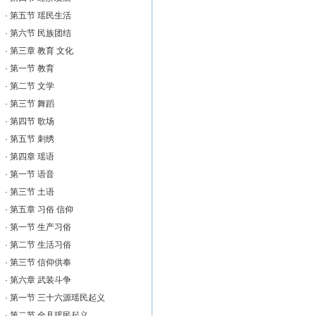
·
第五节 瑶民生活
·
第六节 民族团结
·
第三章 教育 文化
·
第一节 教育
·
第二节 文学
·
第三节 舞蹈
·
第四节 歌场
·
第五节 刺绣
·
第四章 瑶语
·
第一节 语音
·
第三节 土语
·
第五章 习俗 信仰
·
第一节 生产习俗
·
第二节 生活习俗
·
第三节 信仰供奉
·
第六章 武装斗争
·
第一节 三十六源瑶民起义
·
第二节 全县瑶民起义