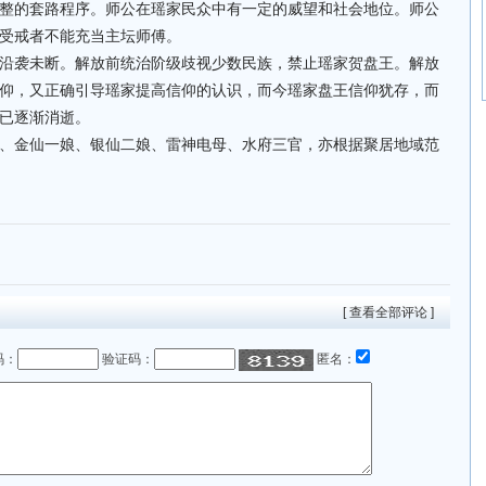
整的套路程序。师公在瑶家民众中有一定的威望和社会地位。师公
受戒者不能充当主坛师傅。
沿袭未断。解放前统治阶级歧视少数民族，禁止瑶家贺盘王。解放
仰，又正确引导瑶家提高信仰的认识，而今瑶家盘王信仰犹存，而
已逐渐消逝。
、金仙一娘、银仙二娘、雷神电母、水府三官，亦根据聚居地域范
[ 查看全部评论 ]
码：
验证码：
匿名：