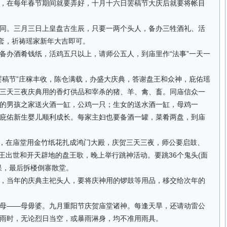
，在每年春节期间就要弄好，十月十六日罢稿节大庆后就要将帐目
同。三月三日上皇盘古生辰，只要一两个头人，备办三牲酒礼、活
一套，祈祷瑶家新年大吉即可。
备办酒肴钱纸，活鸡五只以上，请师公五人，到庙里作“法事”一天一
罢稿节”庄稼丰收，陈仓满载，办盛大庆典，答谢盘王和众神，庇佑瑶
三天三夜庆典用的香灯供品和宰杀的猪、羊、禽、畜。同庙信众一
的男孩之家送火酒一缸，公鸡一只；生女的送水酒一缸，母鸡一
庇佑新生婴儿顺利成长。每家主妇也要备酒一罐，菜肴两盘，到庙
9人，在庙堂用金竹纸花扎成鸿门大殿，庆贺三天三夜，师公要启鼓、
盘王出世和开天辟地的盘王歌，晚上举行跳神活动。要跳36个鬼头(面
果，最后拆楼倒寨散堂。
，当年的庆典主祀头人，要将庆神用的锣鼓等用品，移交给次年的
母——母毋婆。九月重阳节庆贺庙堂诸神。每逢天旱，还请动雷公
雨时，无论烈日当空，或暴雨淋身，均不准用雨具。