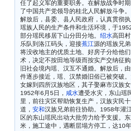
任了起义军的重要职务。在解放战争时期
了中国共产党领导的桂北人民解放斗争。
解放后，县委、县人民政府，认真贯彻执
瑶族人民的生产条件和生活环境，于195
部分瑶民移居下山分田分地。
绍水
高田村
乐队到洛江码头，迎接
蕉江
源的瑶族兄弟
将没收地主的优质土地、好房子分给他们
术，决定不按田地等级而按实产交纳征购
旧社会境内瑶、汉互不通婚。解放后，由
件逐步接近，瑶、汉禁婚旧俗已被突破。
女嫁到四所汉族地区，其子娶麻市汉族女
1952年6月5日，
咸水
遭受水灾，东山瑶
里，前往灾区帮助恢复生产，汉族灾民十
道，
安和
汉族兄弟前往协助。1958年灌
区的东山瑶民出动大批劳力给予支援。东山
米，施工途中，遇断层塌方停工，达10年