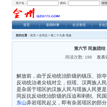
用户名：
密码：
首页
新闻时事
生活资讯
文化
您的位置
：
首页
>
全州志
>
第二十九卷 瑶族
第六节 民族团结
阅读次数:
196
发表
解放前，由于反动统治阶级的镇压、掠夺
反动统治者尖锐对立，但瑶、汉两族人民
是杂居于瑶区的汉族人民与瑶族人民更是
同反抗反动统治阶级的压迫和剥削。民国22
东山
弄岩瑶民起义，即有杂居瑶区的部分