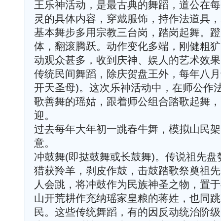
王乐神活动，是最古典的舞蹈，道公在每
灵的具体内容，穿戴服饰，持作法道具，
基本舞步多用宗教三台岗，踏岗起舞。蹬
体，翻滚腾跃。动作变化多端，刚健粗犷
动观众甚多，收到庆神、娱人的艺术效果
传统民间舞蹈，除庆贺盘王外，每年八月
开天圣母)。这次乐神活动中，在师公作
歌善舞的瑶姑，跟着师公组合踏歌起舞，
迎。
过去每年大年初一跳春牛舞，模拟山民架
意。
冲鼓舞(即挞鼓舞或长鼓舞)。传说祖先
猎获羚羊，剥皮作鼓，击鼓踏歌祭奠祖先
人会跳，将冲鼓作为民族神圣之物，置于
山开荒耕作充纳瑶家皇粮的蒋姓，也同跳
民。这些传统舞蹈，有的因反动统治阶级