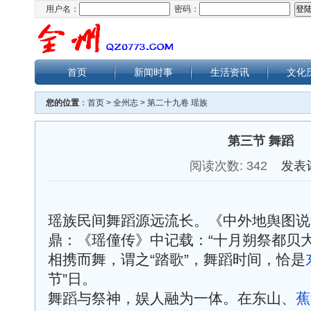
用户名：
密码：
首页
新闻时事
生活资讯
文化
您的位置
：
首页
>
全州志
>
第二十九卷 瑶族
第三节 舞蹈
阅读次数:
342
发表
瑶族民间舞蹈源远流长。《中外地舆图说
鼎：《瑶僮传》中记载：“十月朔祭都贝
相携而舞，谓之“踏歌”，舞蹈时间，恰是
节”日。
舞蹈与祭神，娱人融为一体。在东山、
蕉