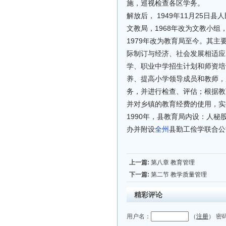
施，巡视检查各区学务。
解放后， 1949年11月25日
文教局，1968年改为文教小组，
1979年改为教育局至今。其
际制订与经济、社会发展相适应
学、职业中学招生计划和师资培
养、提高小学领导成员和教师，
务，并进行检查、评估；根据教
并对乡镇的教育经费的使用，实
1990年，县教育局内设：人
办并附设
全州
县勤工俭学联合公
上一篇:
第八章 教育管理
下一篇:
第二节 教学质量管理
精彩评论
用户名：
（
注册
） 密