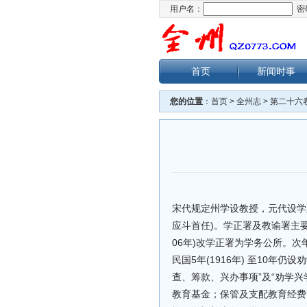
用户名：
密
首页
新闻时事
您的位置
：
首页
>
全州志
>
第二十六
宋代规定州学设教授，元代设学正
应斗首任)。学正署及教谕署主要
06年)改学正署为学务公所。次
民国5年(1916年) 至10
查、筹款、兴办事项”及“劝学
教育基金；保管及支配教育经费