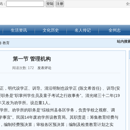
码：
全
生活资讯
文化历史
名人传记
全州志
站内搜
卷 教育
第一节 管理机构
阅读次数:
172
发表评论
，明代设学正、训导。清沿明制也设学正 (陈文希首任) 、训导(安
职务是“职掌州学生员及童子考试之行政事务”。清光绪三十二年(19
年又改为劝学所。设总董1人。
年仍设劝学所。劝学所的职务是“综核州县各区学务，负责学校之视察、调
兴学事宜”。民国14年废劝学所设教育局。其职责是：筹集教育经费与
，编制经费预决算；审核各区预决算；编制及检查教育计划之实