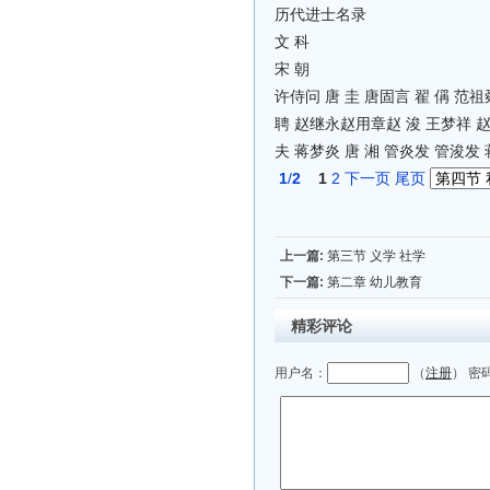
历代进士名录
文 科
宋 朝
许侍问 唐 圭 唐固言 翟 偁 范祖舜
聘 赵继永赵用章赵 浚 王梦祥 赵
夫 蒋梦炎 唐 湘 管炎发 管浚发
1
/
2
1
2
下一页
尾页
上一篇:
第三节 义学 社学
下一篇:
第二章 幼儿教育
精彩评论
用户名：
（
注册
） 密