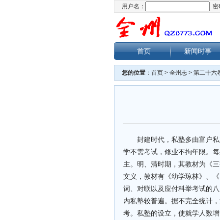
用户名：
密
首页
新闻时事
您的位置
：
首页
>
全州志
>
第二十六
封建时代，私塾多由富户私
学不需考试，修业不拘年限。每
主。明、清时期，其教材为《三
文义，教材有《幼学琼林》、《
词、对联以及应付科举考试的八
内私塾较普遍。据不完全统计，清
考。私塾的设立，使就学人数增