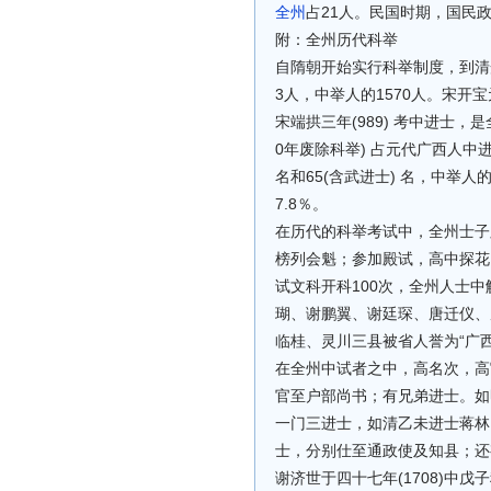
全州
占21人。民国时期，国民
附：全州历代科举
自隋朝开始实行科举制度，到清光
3人，中举人的1570人。宋开
宋端拱三年(989) 考中进士
0年废除科举) 占元代广西人中
名和65(含武进士) 名，中举人
7.8％。
在历代的科举考试中，全州士子颇
榜列会魁；参加殿试，高中探花，年
试文科开科100次，全州人士
瑚、谢鹏翼、谢廷琛、唐迁仪、唐
临桂、灵川三县被省人誉为“广
在全州中试者之中，高名次，高
官至户部尚书；有兄弟进士。如
一门三进士，如清乙未进士蒋林
士，分别仕至通政使及知县；还有
谢济世于四十七年(1708)中