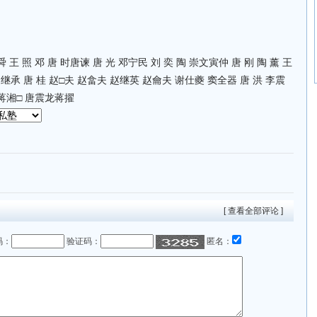
 王 照 邓 唐 时唐谏 唐 光 邓宁民 刘 奕 陶 崇文寅仲 唐 刚 陶 薰 王
继承 唐 桂 赵□夫 赵畣夫 赵继英 赵龠夫 谢仕夔 窦全器 唐 洪 李震
 蒋湘□ 唐震龙蒋擢
[ 查看全部评论 ]
码：
验证码：
匿名：