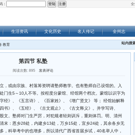
码：
全
生活资讯
文化历史
名人传记
全州志
站内搜
卷 教育
第四节 私塾
阅读次数:
895
发表评论
立，或由宗族、村落筹资聘请塾师教学。也有塾师自己设馆的。入
处门生5～10人不等。按程度分蒙馆、经馆两个档次。蒙馆以识字为
字经》、《五言诗》、《百家姓》、《增广贤文》 等； 经馆始解释
四书》、《五经》、《古文观止》、《古文释义》。并学写诗、
股文。塾师对门生严厉，对犯规者轻则训斥，重则体罚。明、清州
末：恩乡28处，内建乡13处，万乡15处，宜乡24处，其余各乡无
多，科举考中的也增多，所以清代广西省首届乡试，40名举人中，