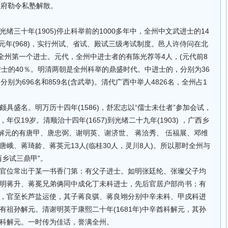
政府勒令私塾解散。
绪三十年(1905)停止科举前的1000多年中，全州中文武进士的14
宝元年(968)，实行州试、省试、殿试三级考试制度。邑人许侍问在北
，是全州第一个进士。元代，全州中进士者的有陈光荐等4人，(元代前8
进士的40％。明清两朝是全州科举的鼎盛时代。中进士的，分别为36
的分别为696名和859名(含武举)。清代广西中举人4826名，全州占1
具盛名。明万历十四年(1586)，舒宏志以“儒士未仕者”参加会试，
仅19岁。清顺治十四年(1657)到光绪二十九年(1903) ，广西乡
中解元的有唐甲、唐忠弼、谢明英、谢济世、 蒋洽秀、 伍福展、邓维
峨、蒋琦龄、蒋英元13人(临桂30人，灵川8人)。所以那时全州与
西乡试三鼎甲”。
官位常出于某一书香门第：有父子进士。如明张廷纶、张璨父子均
明蒋升、蒋冕兄弟俩同中成化丁未科进士，先后官居户部尚书；有
，官至长芦盐运使，其子蒋良骐、蒋良翊分别中辛未科、甲戍科进
祖孙解元。清谢明英于康熙二十年(1681年)中辛酋科解元，其孙
戊子科解元。一时传为佳话，誉满全州。