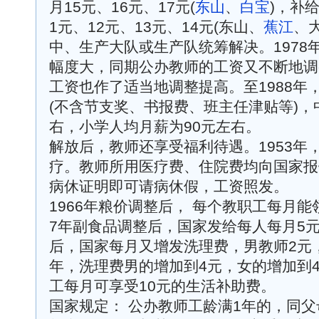
月15元、16元、17元(
东山
、
白宝
)，补
1元、12元、13元、14元(东山、
蕉江
、
中、生产大队或生产队统筹解决。1978年
幅度大，同期公办教师的工资又不断地调
工资也作了适当地调整提高。至1988年
(不含节支奖、书报费、班主任津贴等)，
右，小学人均月薪为90元左右。
解放后，教师还享受福利待遇。1953年
疗。教师所用医疗费、住院费均向国家报
病休证明即可请病休假，工资照发。
1966年粮价调整后， 每个教职工每月能
7年副食品调整后，国家发给每人每月5元
后，国家每月又增发洗理费，男教师2元，女
年，洗理费男的增加到4元，女的增加到4
工每月可享受10元的生活补助费。
国家规定： 公办教师工龄满1年的，同