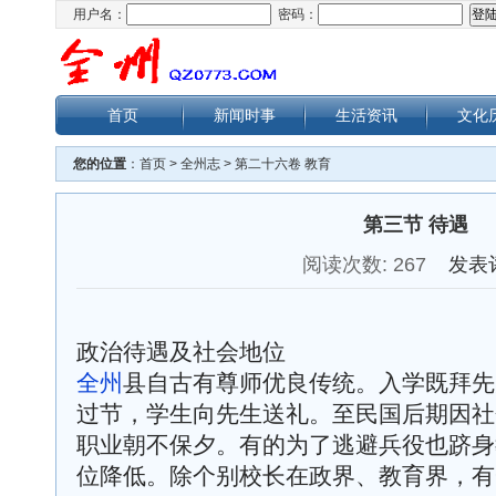
用户名：
密码：
首页
新闻时事
生活资讯
文化
您的位置
：
首页
>
全州志
>
第二十六卷 教育
第三节 待遇
阅读次数:
267
发表
政治待遇及社会地位
全州
县自古有尊师优良传统。入学既拜先
过节，学生向先生送礼。至民国后期因社
职业朝不保夕。有的为了逃避兵役也跻身
位降低。除个别校长在政界、教育界，有