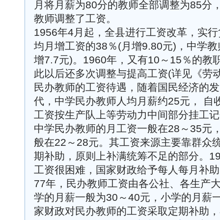
月将月薪为80分的教师全部调整为85分
教师调整了工资。
1956年4月起，全县进行工资改革，实
均月增工资的38％(月增9.80元)，中学教
增7.7元)。1960年，又有10～15％
此以后还多次调整与提高工资(详见《劳动
民办教师的工资待遇，随着国民经济的发
代，中学民办教师人均月薪约25元， 自
工资按生产队上等劳动力中间部分挂工记分。
中学民办教师的月工资一般在28～35元
般在22～28元。其工资来源主要靠群众
期补助，原则上补满统筹不足的部分。19
工资很困难，国家财政给予每人每月补助11
77年，民办教师工资由各公社、各生产
学的月薪一般为30～40元，小学的月薪一
家财政对民办教师的工资采取定期补助，