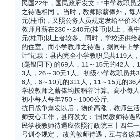
民国22年，国民政府发文：“中学教职员
之待遇相同”。当时，教师除薪俸外，每人
元(桂币)，又照公务人员规定发给平价
教师月薪在230～240元(桂币)以上，高中
元(桂币)以上者较多。同时，学校还供
的住室。而小学教师之待遇，据同年上学
计”记载：县内完全小学教职员共119人，
(毫银同下) 的69人，11～15元的42人，
3人，26～30元1人。初级小学教职员共3
6人，6～10元的311人，11～15元的3
学校教师之薪俸均按稻谷计算。高小每人每年
初小每人每年750～1000公斤。
抗日战争爆发以后，物价高涨，教师生活
师安心工作，县府发文：“国民教师待遇应
民学校教师待遇应依照行政院三十四年一
号训令规定， 改善教师待遇，互与各该