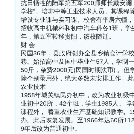
抗日牺牲的陆军第五军200师师长戴安澜
学校”。培养中等工业技术人员。其课程
增设专业课与实习课。校舍有平房六幢，机
招收高中机械科和初中汽车科各1班，学生
年，第五军转移贵阳，该校随迁。
财 会
民国36年，县政府创办全县乡镇会计学
巷。始招高中及国中毕业生57人，学制
50斤，杂费2000元(民国时期法币) 
除个别录用外，绝大多数未安排工作。此
农业技术
1958年城关镇民办初中，改为农业初级
业初中20所，42个班，学生1985人。 
课程外， 着重农业生产基础知识教学。196
办。此后恢复发展。至1966年达60所112
9年后改为普通初中。