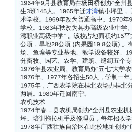
1964年9月县教育局在杨田桥创办“全州
生3班145人。1965年迁
才湾
镇小坪里，
术学校。1969年改为普通高中。1970年
学校。1983年秋改为县办高级农业中学。
湾职业高级中学” 。该校占地面积约15平
公顷，旱地28公顷 (内果园19.8公顷)
场、鱼塘等专业基地。教学设备较好。19
分畜牧、园艺、农学、建筑、缝纫五个专
1976年县农业局、教育局办“五七”大
1976年、1977年各招生50人，学制一年
1975年，广西农学院在桂北农场办桂北分院
两届。1980年迁回南宁。
农机技术
1974年春，县农机局创办“全州县农业
坪。培训拖拉机手及修理员，每年招收学员
1978年广西壮族自治区在此校地址创办