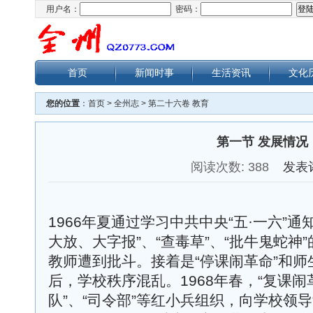
用户名：
密码：
首页
新闻时事
生活资讯
文化
您的位置
：
首页
>
全州志
>
第二十六卷 教育
第一节 发展情况
阅读次数:
388
发表
1966年夏通过学习中共中央“五·一六”
大放、大字报”、“查毒草”、“批牛鬼蛇神
教师遭到批斗。接着是“停课闹革命”和师生外
后，学校秩序混乱。1968年春，“复课闹
队”、“司令部”等红小兵组织，向学校领导