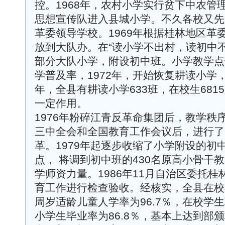
控。1968年，农村小学实行贫下中农管
思想宣传队进入县城小学。不久各校又先
革委领导学校。1969年根据桂林地区革
放到大队办。在“读小学不出村，读初中
部分大队小学，附设初中班。小学教学点
学普及率，1972年，开始恢复耕读小学，
年，全县有耕读小学633班，在校生68
一定作用。
1976年粉碎江青反革命集团后，教学秩
三中全会和全国教育工作会议后，进行了
革。1979年起逐步收缩了小学附设的初
点， 将调到初中班的430名原高小骨干
学师资力量。1986年11月自治区委托
育工作进行检查验收。经核实，全县在校小学
周岁适龄儿童人学率为96.7％，在校学生
小学生毕业率为86.8％，基本上达到部