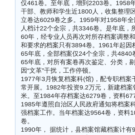
仅461卷。至年底，增到2203卷。195
干部、教师和学生近1800人，收集整理
立卷达6029卷之多。1959年对1958
人档计22个全宗，共3346卷。是年底，所
60年，经专业人员再次对所存档案调整
和要求的档案只有3894卷。1961年起
65年底，全部档案仅24个全宗，共4840卷
65年底，对所有案卷再次鉴定、分类，
因“文革”干扰，工作停顿。
1977年3月恢复档案科(馆)，配专职档
常开展。1982年投资9.2万元，新建档案
米。至1984年存档案达6279卷，资料677
1985年遵照自治区人民政府通知将档案
强档案工作。当年档案达9564卷，资料101
卷。
1990年， 据统计，县档案馆藏档案计有9