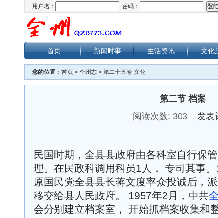
用户名：
密码：
首页
新闻时事
生活资讯
文化
您的位置
：
首页
>
全州志
>
第二十五卷 文化
第二节 档案
阅读次数:
303
发表
民国时期，全县县政府由各科室自行保管
理。在民政科调用科员1人， 专司其事。1
原国民党全县县长蒋文度率众投诚后，派
移交给县人民政府。 1957年2月，中共
会分别建立档案室， 开始抓档案收集和