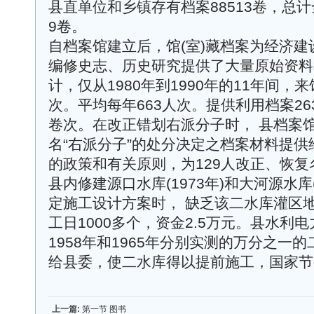
县直单位和乡镇存有档案88513卷，总计
9卷。
自档案馆建立后，馆(室)藏档案为经济
编修史志、历史研究提供了大量原始资料
计，仅从1980年到1990年的11年间，
次。平均每年663人次。提供利用档案263
卷次。在改正错划右派分子时， 县档案馆
名“右派分子”的处分决定之档案材料提供
的政策和有关原则，为129人改正、恢
县内修建源口水库(1973年)和大河源水库
定施工设计方案时， 缺乏该二水库灌区
工日1000多个，资金2.5万元。县水利
1958年和1965年分别实测的万分之一
给县委，使二水库得以提前施工，国家节
上一篇:
第一节 图书