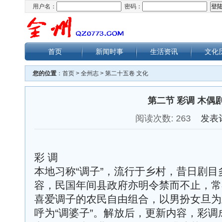
用户名：
密码：
首页
新闻时事
生活资讯
文化
您的位置
：
首页
>
全州志
>
第二十五卷 文化
第二节 彩调 木偶
阅读次数:
263
发表
彩 调
本地习称“调子”，流行于乡村，昔日剧
容，民国年间县政府亦明令禁而不止，常
喜爱调子的农民自由组合，以男扮女旦为
呼为“调婆子”。解放后，更新内容，彩