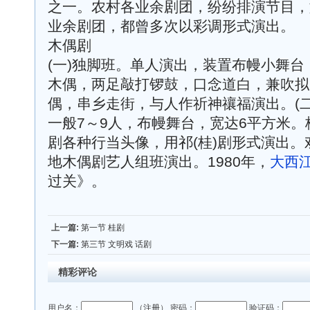
之一。农村各业余剧团，纷纷排演节目，
业余剧团，都曾多次以彩调形式演出。
木偶剧
(一)独脚班。单人演出，装置布幔小舞台
木偶，两足敲打锣鼓，口念道白，兼吹拟
偶，串乡走街，与人作祈神禳福演出。(
一般7～9人，布幔舞台，宽达6平方米。
剧各种行当头像，用祁(桂)剧形式演出
地木偶剧艺人组班演出。1980年，
大西
过关》。
上一篇:
第一节 桂剧
下一篇:
第三节 文明戏 话剧
精彩评论
用户名：
（
注册
） 密码：
验证码：