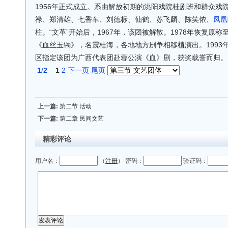
1956年正式成立。系由解放初期的洮阳戏院桂剧班和群众戏
禄、郑清雄、七香车、刘德标、仙鹤、苏飞麟、陈笑侬、
凤凰
柱。“文革”开始后，1967年，该团被解散。1978年恢复原称
《血丝玉镯》，名震桂海，各地地方剧争相移植演出。1993
区指定该团为广西代表团赴蓉公演《血》剧，获奖载誉而归。
1
/
2
1
2
下一页
尾页
上一篇:
第二节 活动
下一篇:
第二章 民间文艺
精彩评论
用户名：
（
注册
） 密码：
验证码：