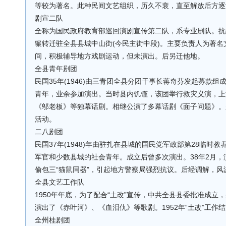
等较为著名。此种民间文艺组织，历久不衰，直至解放后方逐
剧宣二队
全称为国民政府教育部巡回演剧宣传第二队，系专业剧队。抗
辗转迁驻全县县城中山街(今民主街中段)。主要负责人为著
间，积极辅导地方戏剧运动，但未演出。后另迁他地。
全县青年剧团
民国35年(1946)由三青团全县分团干事长蒋奇芬发起募款
青年，业余参加演出。当时县内饥馑，该团举行救灾义演，上
《邬老板》等独幕话剧。相继公演了多幕话剧《面子问题》。
活动。
二八剧团
民国37年(1948)年由驻扎在县城的国民党军政部第28临时
军官和少数县城的社会青年。成立后曾多次演出。38年2月，
偷包三“猫鼠同器”，引起地方警察局强烈抗议。后经调解，
全县文艺工作队
1950年年底，为了配合“土改”宣传，中共全县县委批准成立
演出了《赤叶河》、《血泪仇》等歌剧。1952年“土改”工作
全州桂剧团