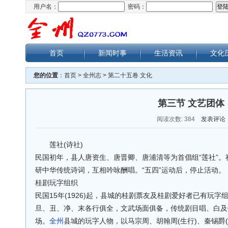
用户名：
密码：
首页
新闻时事
生活资讯
文化
您的位置
：
首页
>
全州志
>
第二十五卷 文化
第三节 文艺团体
阅读次数:
384
发表评论
莲社(诗社)
民国初年，县人唐资生、唐晋卿、唐浦清等为首倡组“莲社”。
研中华传统诗词，互相吟咏酬唱。“五四”运动后，停止活动。
桂剧玩字组织
民国15年(1926)起，县城的桂剧票友及桂剧爱好者已有玩
旦、丑、净、末各行俱全，文武场面俱备，传统剧目唱、白及
场。
全州
县城的玩字人物，以马宗周、胡翰周(生行)、秦锡爵(净