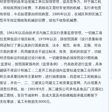
经营管理的改革迫使施工单位加强管理，提高竞争力。对于施工机
，班组租用按日收费。不易移动又需经常使用的机械，实行承包责
给班组，今后如需要由班组购置。1985年以后，在城区和郊区施工
型吊车按定额收取机械折旧费，或包干收取机械费。
责。1961年以后由技术员与施工员实行质量监督管理。一切施工项
任意降低设计项目标准。1979年以后，除按照国家《设计质量标准
局还制订了要认真执行国家政策、法令、规范、标准、定额、符合
方面的要求；民用建筑在不超过标准、投资、面积的前提下，功能
经济指标达到或超过设计标准。一切建筑物必须按照设计图纸施
质量监督站，按照国家颁布的《监督条例》，代表政府进行监督，具体
越级不准设计和施工；二是开工前必须向监督站递交施工合同和开
和主体承重结构等主要材料，进行抽查核验；四是竣工工程检验认
签证，并在一、二、三建筑公司建立工程质量监督网。凡出现重大
责任界线。如：1981年9月，第二建筑公司承包县食品厂(豆腐社)
施工图纸，盲目节减材料，造成大粱及布筋横截面承载后断裂下
中支柱事故，返工补救损失3000元。