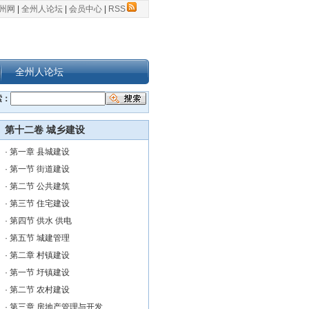
州网
|
全州人论坛
|
会员中心
|
RSS
全州人论坛
索：
第十二卷 城乡建设
·
第一章 县城建设
·
第一节 街道建设
·
第二节 公共建筑
·
第三节 住宅建设
·
第四节 供水 供电
·
第五节 城建管理
·
第二章 村镇建设
·
第一节 圩镇建设
·
第二节 农村建设
·
第三章 房地产管理与开发