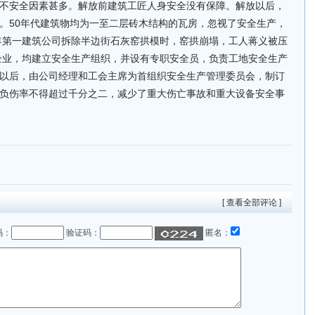
不安全因素甚多。解放前建筑工匠人身安全没有保障。解放以后，
。50年代建筑物均为一至二层砖木结构的瓦房，忽视了安全生产，
9年第一建筑公司拆除半边街石灰窑拱模时，窑拱崩塌，工人蒋义被压
筑企业，均建立安全生产组织，并设有专职安全员，负责工地安全生产
以后，由公司经理和工会主席为首组织安全生产管理委员会，制订
负伤率不得超过千分之二，减少了重大伤亡事故和重大设备安全事
[ 查看全部评论 ]
码：
验证码：
匿名：