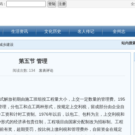
码：
全
生活资讯
文化历史
名人传记
全州志
站内搜
 城乡建设
第五节 管理
阅读次数:
134
发表评论
式解放初期由施工班组按工程量大小，上交一定数量的管理费。195
管理，分包工和点工两种形式，按规定上交利税，留成部分由企业自
件工资和计时工资制。1976年以后，以包工、包料为主，上交利税和
各种形式的经济承包责任制，工程项目由国家分配制改为招标制。工程
前有奖，超期受罚，按比例上缴利税和管理费外，自留资金在规定