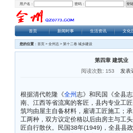
用户名：
密码：
首页
新闻时事
生活资讯
文化
您的位置
：
首页
>
全州志
>
第十二卷 城乡建设
第四章 建筑业
阅读次数:
153
发表
根据清代乾隆《
全州
志》和民国《全县志
南、江西等省流寓的客匠，县内专业工匠
筑均由屋主自备材料，雇请工匠施工；承
工两种，双方议定价格以后由房主与工头
匠自行散伙。民国38年(1949)，全县