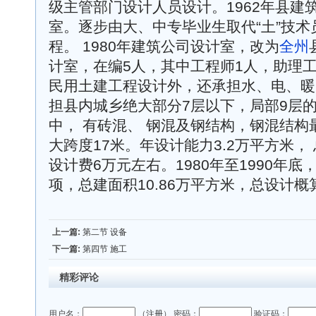
级主管部门设计人员设计。1962年县建
室。逐步由大、中专毕业生取代“土”技
程。 1980年建筑公司设计室，改为
全州
计室，在编5人，其中工程师1人，助理
民用土建工程设计外，还承担水、电、暖
担县内城乡绝大部分7层以下，局部9层
中， 有砖混、 钢混及钢结构，钢混结构
大跨度17米。年设计能力3.2万平方米，
设计费6万元左右。1980年至1990年底
项，总建面积10.86万平方米，总设计概算2
上一篇:
第二节 设备
下一篇:
第四节 施工
精彩评论
用户名：
（
注册
） 密码：
验证码：