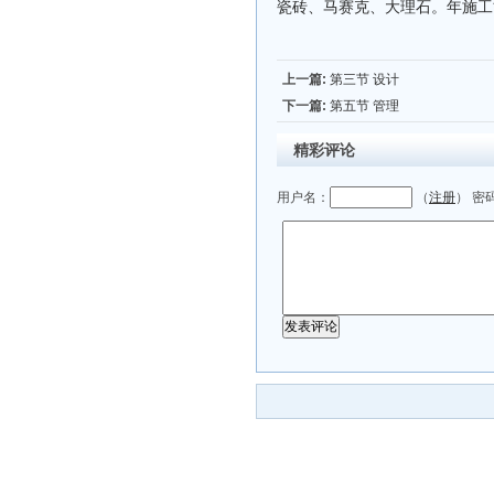
瓷砖、马赛克、大理石。年施工能
上一篇:
第三节 设计
下一篇:
第五节 管理
精彩评论
用户名：
（
注册
） 密