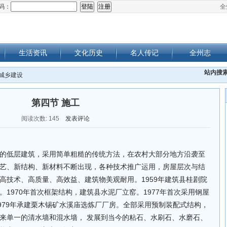
码：
全
生活资讯
文化历史
名人传记
全州志
站内搜
 城乡建设
第四节 施工
阅读次数:
145
发表评论
的低层建筑，采用简单粗糙的传统方法，在农村大部分地方沿袭至
艺、新结构、新材料不断出现，各种技术推广运用，房屋层次与结
高技术、高质量、高效益、建筑物美观耐用。1959年建筑县桂剧院
1970年首次框架结构，建筑县水泥厂立窑。1977年首次采用钢屋
1979年承建栗木锡矿水溪庙选炼厂厂房。全部采用预制装配式结构，
来单一的清水墙和混水墙， 发展到当今的粘石、水刷石、水磨石、