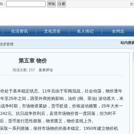
码：
全
生活资讯
文化历史
名人传记
全州志
站内搜
 经济管理
第五章 物价
阅读次数:
157
发表评论
市场物价处于基本稳定状态。11年后由于军阀混战，社会动荡，物价逐年
年至25年之间，因受外商抢购影响，油价 (桐、茶油) 波动甚大，米
抗日战争时期，市场物资紧缺，货币贬值，价格波动频繁，25年大米一
担法币242元。抗日战争胜利后，县境市场物价曾一度回落，但为时不
后，货币发行恶性膨胀，物资匮乏，物价直线上升。
采取一系列措施，保持市场物价的基本稳定。1950年建立物价机