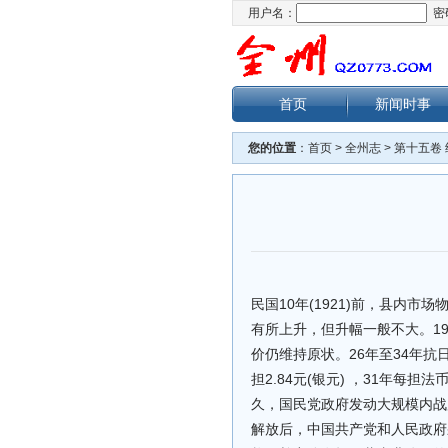
用户名：
密
首页
新闻时事
您的位置
：
首页
>
全州志
>
第十五卷
民国10年(1921)前，县内
有所上升，但升幅一般不大。19
价仍维持原状。26年至34年
担2.84元(银元) ，31年每
久，国民党政府发动大规模内战
解放后，中国共产党和人民政府