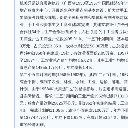
机关只是认真贯彻执行《广西省1953至1957年国民经济5
增产粮食为中心，开展以水利为重点的基本建设，扩大对手工
要物资占领城乡阵地，促使全民所有制和集体所有制占绝对优势。
业、手工业和资本主义工商业)基本完成。共建立农业生产合作社
合作社34个，生产合作社(组)9个，入社 (组) 的手工业者
工商业户占工商业户总数的95.91％。“一五”计划期间，基本建
0万元，占总投资3.35％；农林水利投资50.90万元，占总投资2
库(包括1958年春建成) 19处，有效灌溉面积2.85万亩。195
至1957年，工农业总产值年均增长5.62％，其中工业年均增长2
食总产量14955.1万公斤，年均增长1.4％。
第二个五年计划时期(1958至1962年)。县内“二五”计划，
综合平衡，编制了农业、林业、水利、工业、运输、邮电、商
计划。由于1958年“大跃进”“左”的错误影响，片面追求高速
县实际情况。 要求 “二五” 期间的工业产值1962年达到7131.
元；粮食产量达到25825万公斤。到1962年实施的结果，工业
4％，完成计划的11.05％；农业产值完成3106万元，年均下降
量13774.4万公斤，年均下降1.63％，完成计划53.34
重的经济困难。