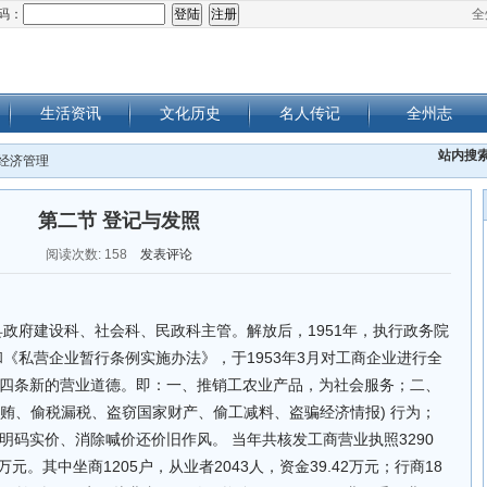
码：
全
生活资讯
文化历史
名人传记
全州志
站内搜
 经济管理
第二节 登记与发照
阅读次数:
158
发表评论
，由县政府建设科、社会科、民政科主管。解放后，1951年，执行政务院
《私营企业暂行条例实施办法》，于1953年3月对工商企业进行全
四条新的营业道德。即：一、推销工农业产品，为社会服务；二、
行贿、偷税漏税、盗窃国家财产、偷工减料、盗骗经济情报) 行为；
明码实价、消除喊价还价旧作风。 当年共核发工商营业执照3290
6万元。其中坐商1205户，从业者2043人，资金39.42万元；行商18