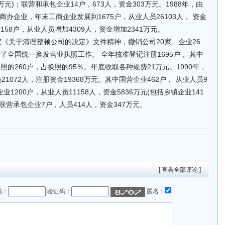
1万元)；联营和承包企业14户，673人，资金303万元。1988年，由
办企业，年末工商企业发展到1675户，从业人员26103人， 资金
加158户，从业人员增加4309人，资金增加2341万元。
院《关于清理整顿公司的决定》文件精神，撤销公司20家、企业26
行了全国统一换发营业执照工作。 全年核准登记注册1695户， 其中
照的260户，占换照的95％。年底收取各种规费21万元。1990年，
21072人，注册资金19368万元。其中国营企业462户， 从业人员9
企业1200户，从业人员11158人，资金5836万元(包括乡镇企业141
)；联营承包企业7户，人员414人，资金347万元。
[ 查看全部评论 ]
码：
验证码：
匿名：