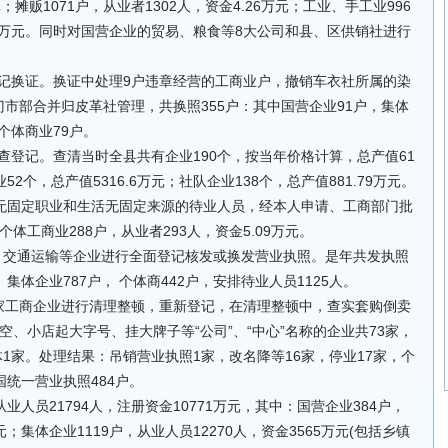
；摊贩1071户，从业者1302人，资金4.26万元；工业、手工业996
.86万元。同时对国营企业的贸易、粮食等8大公司和县、区供销社进行
行登记换证。换证中处理9户违章经营的工商业户，撤销车衣社所属的染
门市部合并归皮革社管理，共换照355户：其中国营企业91户，集体
个体商业79户。
普查登记。查清当时全县共有企业190个，按当年价格计算，总产值61
52个，总产值5316.6万元；社队企业138个，总产值881.79万元。
无固定职业和生活无固定来源的待业人员，经本人申请、工商部门批
体工商业288户，从业者293人，资金5.09万元。
务、交通运输等企业进行全面登记核发或换发营业执照。是年共发执照
， 集体企业787户， 个体商442户，安排待业人员1125人。
693家工商企业进行清理整顿，重新登记，在清理整顿中，查实套购倒卖
、小店起大字号、挂大牌子等“公司”、“中心”名称的企业共73家，
体1家。处理结果：吊销营业执照1家，改名降等16家，停业17家，个
统一营业执照484户。
从业人员21794人，注册资金10771万元，其中：国营企业384户，
元；集体企业1119户，从业人员12270人，资金3565万元(包括乡镇