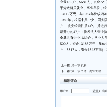
企业182户，5681人，资金72
于党政机关及企、事业单位，经商
13112万元。与1987年比较增
1989年，根据中共中央、国务
户， 改变经营性质4户。 并进
新开办的47户；换发法人营业执
全县共有企业1669户，从业人员
500人，资金13185万元；集体
户，5317人，资金1548万元
上一篇:
第一节 机构
下一篇:
第三节 个体工商业管理
精彩评论
用户名：
（
注册
） 密