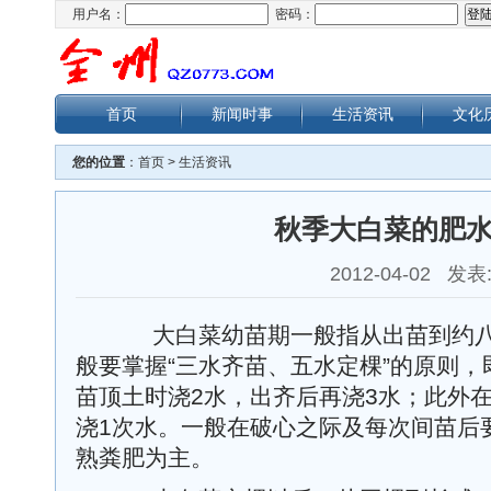
用户名：
密码：
首页
新闻时事
生活资讯
文化
您的位置
：
首页
>
生活资讯
秋季大白菜的肥
2012-04-02 发表
大白菜幼苗期一般指从出苗到约八
般要掌握“三水齐苗、五水定棵”的原则，
苗顶土时浇2水，出齐后再浇3水；此外
浇1次水。一般在破心之际及每次间苗后
熟粪肥为主。