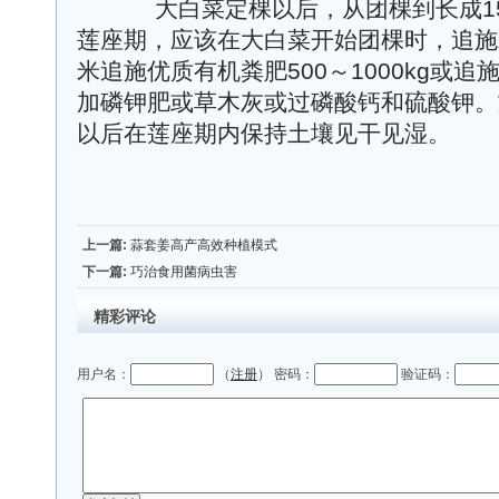
大白菜定棵以后，从团棵到长成15
莲座期，应该在大白菜开始团棵时，追施
米追施优质有机粪肥500～1000kg或追
加磷钾肥或草木灰或过磷酸钙和硫酸钾。
以后在莲座期内保持土壤见干见湿。
上一篇:
蒜套姜高产高效种植模式
下一篇:
巧治食用菌病虫害
精彩评论
用户名：
（
注册
） 密码：
验证码：