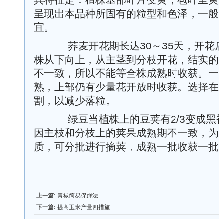
其特征是：植株基部叶片变黄，苞叶呈黄
呈现出本品种所固有的粒型和色泽，一般
宜。
荞麦开花期长达30～35天，开花后
株从下向上，从主茎到分枝开花，结实的
不一致，所以不能等全株成熟时收获。一
熟，上部仍有少量花开放时收获。选择在
割，以减少落粒。
绿豆当植株上的豆荚有2/3变成黑
因主枝和分枝上的荚果成熟期不一致，为
质，可分批进行摘荚，成熟一批收获一批
上一篇:
青椒简易保鲜法
下一篇:
提高玉米产量四措施