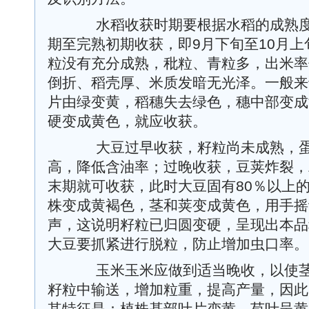
水稻收获时期要根据水稻的成熟度
期至完熟初期收获，即9月下旬至10月
粒没有充分成熟，秕粒、青粒多，出米率
倒折、稻壳厚、米质发暗无光泽。一般来
片由绿变黄，稻穗失去绿色，穗中部变成
硬变成黄色，就应收获。
大豆过早收获，籽粒尚未成熟，蛋
高，降低含油率；过晚收获，豆荚炸裂，
末期就可收获，此时大豆固有80％以上
株变成黄褐色，茎和荚变成黄色，用手摇
声，这说明籽粒已归圆变硬，呈现出本品
大豆要抓紧进行脱粒，防止增加虫口率。
玉米玉米应做到适当晚收，以使茎
籽粒中输送，增加粒重，提高产量，因此