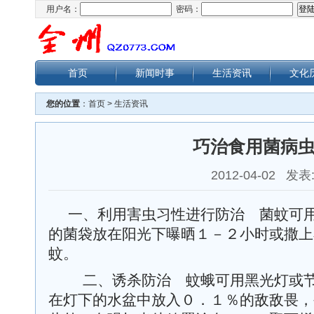
用户名：
密码：
首页
新闻时事
生活资讯
文化
您的位置
：
首页
>
生活资讯
巧治食用菌病
2012-04-02 发表
一、利用害虫习性进行防治 菌蚊可
的菌袋放在阳光下曝晒１－２小时或撒上
蚊。
二、诱杀防治 蚊蛾可用黑光灯或节
在灯下的水盆中放入０．１％的敌敌畏，