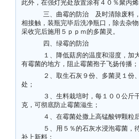
此外，在强灯光处放置涂有４０％聚丙烯
三、曲霉的防治 及时清除废料，
相接触，装瓶完毕后洗净瓶口，除去杂物
采收完后施用５ｐｐｍ的多菌灵。
四、绿霉的防治
１、降低菇房的温度和湿度，加大
有霉菌的地方，阻止霉菌孢子飞扬传播；
２、取生石灰９份、多菌灵１份、
处；
３、生料栽培时，每１００公斤干
克，可彻底防止霉菌滋生；
４、在霉菌处撒上高锰酸钾颗粒后
５、用５％的石灰水浸泡霉菌，待
补上新料；