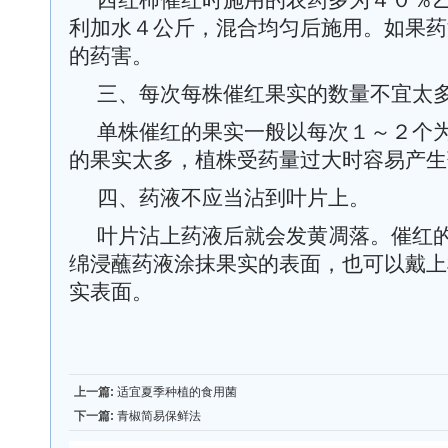
西红柿催红时施用的农药多为４０％
利加水４公斤，混合均匀后施用。如果药
的药害。
三、每次每株催红果实的数量不宜太
单株催红的果实一般以每次１～２个
的果实太多，植株受药量过大时容易产生
四、药液不应当沾到叶片上。
叶片沾上药液后就会发黄凋落。催红
绵浸蘸药液涂抹果实的表面，也可以戴上
实表面。
上一篇:
适宜夏季种植的食用菌
下一篇:
青椒简易保鲜法