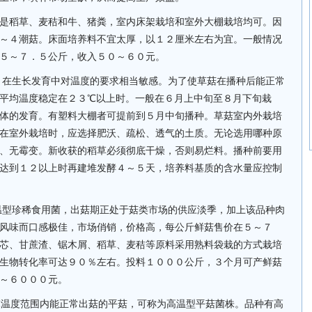
是稻草、麦秸和牛、猪粪，室内床架栽培和室外大棚栽培均可。因
～４潮菇。床面培养料不宜太厚，以１２厘米左右为宜。一般情况
５～７．５公斤，收入５０～６０元。
，在生长发育中对温度的要求相当敏感。为了使草菇在播种后能正常
平均温度稳定在２３℃以上时。一般在６月上中旬至８月下旬栽
体的发育。有塑料大棚者可提前到５月中旬播种。草菇室内外栽培
在室外栽培时，应选择肥沃、疏松、透气的土质。无论选用哪种原
、无霉变。新收获的稻草必须彻底干燥，否则易烂料。播种前要用
达到１２以上时再建堆发酵４～５天，培养料基质的含水量应控制
温型珍稀食用菌，出菇期正处于菇类市场的供应淡季，加上该品种肉
风味而口感极佳，市场俏销，价格高，每公斤鲜菇售价在５～７
芯、甘蔗渣、锯木屑、稻草、麦秸等原料采用熟料袋栽的方式栽培
生物转化率可达９０％左右。投料１０００公斤，３个月可产鲜菇
～６０００元。
℃温度范围内能正常出菇的平菇，可称为高温型平菇菌株。品种有高