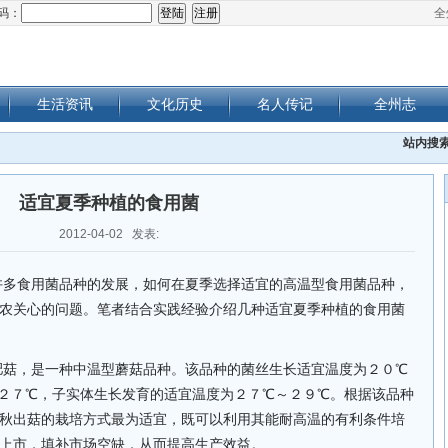
码：
全
生活资讯
文化历史
名人传记
全州志
站内搜
适宜夏季种植的食用菌
2012-04-02 发表:
食用菌品种的发展，如何在夏季选择适宜的高温型食用菌品种，
农关心的问题。笔者结合实践经验介绍几种适宜夏季种植的食用菌
肥菇，是一种中温型蘑菇品种。该品种的菌丝生长适宜温度为２０℃
２７℃，子实体生长发育的适宜温度为２７℃～２９℃。根据该品种
秋出菇的栽培方式最为适宜，既可以利用其能耐高温的有利条件培
上市，填补市场空缺，从而提高生产效益。