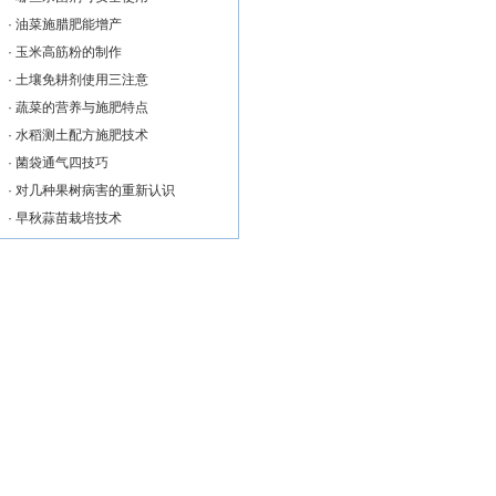
·
油菜施腊肥能增产
·
玉米高筋粉的制作
·
土壤免耕剂使用三注意
·
蔬菜的营养与施肥特点
·
水稻测土配方施肥技术
·
菌袋通气四技巧
·
对几种果树病害的重新认识
·
早秋蒜苗栽培技术