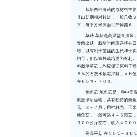
栽培四孢蘑菇的原材料主要
其出菇期相对较短，一般只收３
下，每平方米床面可产鲜菇６．
草菇 草菇是高温型食用菌
发菌出菇，栽培时间应选择在日
培，以有利于菌丝的生长和子实
均可，但以室外栽培更为有利。
料栽培草菇，均应保证原料干燥
５％的石灰水预湿拌料，ｐＨ值
在６５％～７０％。
鲍鱼菇 鲍鱼菇是一种中高
质肥厚耐运输，具有独特的鲍鱼
元。３～７月，用棉籽壳、玉米
鲍鱼菇，一般可采４～５潮菇，
９００公斤左右，收入４０００
高温平菇 在１５℃～３６