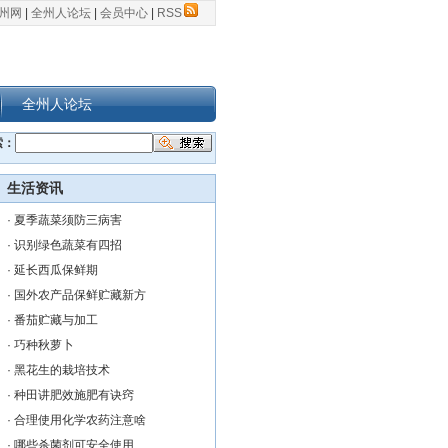
州网
|
全州人论坛
|
会员中心
|
RSS
全州人论坛
索：
生活资讯
·
夏季蔬菜须防三病害
·
识别绿色蔬菜有四招
·
延长西瓜保鲜期
·
国外农产品保鲜贮藏新方
·
番茄贮藏与加工
·
巧种秋萝卜
·
黑花生的栽培技术
·
种田讲肥效施肥有诀窍
·
合理使用化学农药注意啥
·
哪些杀菌剂可安全使用