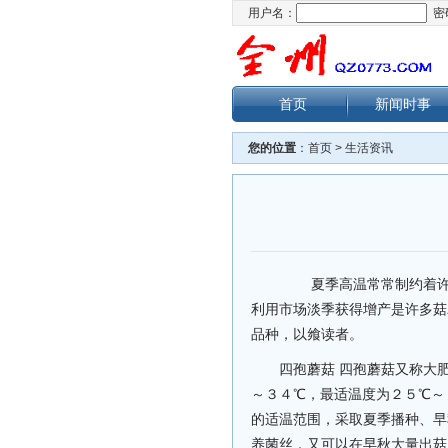
用户名：
密
首页
新闻时事
您的位置
：
首页
>
生活资讯
夏季高温常常制约着许多
利用市场淡季获得增产是许多菇
品种，以飨读者。
四孢蘑菇 四孢蘑菇又称大
～３４℃，最适温度为２５℃～
的适温范围，采取夏季播种、早
养菌丝，又可以在早秋大量出菇