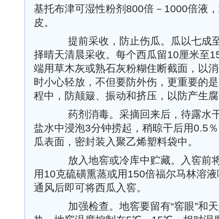
基托布津可湿性粉剂800倍－1000倍
皮。
提前采收，防止伤瓜。瓜以七成至
择晴天清晨采收。每个西瓜留10厘米至1
端用草木灰或熟石灰粉糊住断截面，以消
时小心轻放，不但要防外伤，更重要的是
程中，防颠簸、振动和挤压，以防产生腐
药剂消毒。采摘回来后，待露水干后
盐水中浸泡3分钟捞起，稍晾干后用0.5
瓜表面，密封装入聚乙烯塑料袋中。
放入地窖或冷库中贮藏。入窖前将
用10克硫磺熏蒸或用150倍福尔马林溶
通风后即可将西瓜入窖。
加强检查。地窖要留有“窖眼”和天