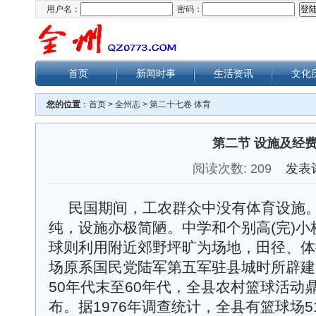
用户名：
密码：
首页
新闻时事
生活资讯
文化
您的位置
：
首页
>
全州志
>
第二十七卷 体育
第二节 设施及经
阅读次数:
209
发表
民国期间，工农群众中没有体育设施
纯，设施亦极简陋。中学和个别高(完)
球则利用附近郊野坪旷为场地，田径、体
场原系国民党陆军第五军驻县城时所辟建
50年代末至60年代，全县农村篮球活动
布。据1976年调查统计，全县有篮球场5