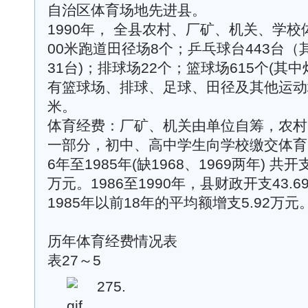
自治区体育场地先进县。
1990年， 全县农村、厂矿、机关、学校
00米跑道田径场8个；乒乓球台443台（
31台)；排球场22个；篮球场615个(其中
有篮球场、排球、足球、田径及其他运动场
米。
体育经费：厂矿、机关由单位自筹，农村
一部分，初中、高中学生向学校缴交体育
6年至1985年(缺1968、1969两年) 共开支
万元。1986至1990年，县财政开支43.
1985年以前18年的平均额增支5.92万元
历年体育经费情况表
表27～5