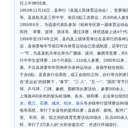
日上午9时结束。
1953年11月16日，县举行《首届人民体育运动会》。竞赛
等。县直机关及三所中学、各区(镇)工农群众，共300余人参
1955年6月， 为选派代表队参加《桂林专区第一届体育运动
田径、 举重、篮球、游泳等。通过决赛，择优选拔上述4个代
1956年至1974年之间，县内及上级体育单位在县举行的各种
后，县体委每年节假日举办体育运动会已形成制度，还举行过不定
一”节，为县直机关单位举办广播操、拔河、象棋等竞赛，共51个
行中学生篮球赛，16个代表队，210余人参赛。1985年以
展。不仅县体委年年照例举办各种运动会，各级学校在校际、
于乡(镇)、县直各行业系统，或工会组织之间，自行举办的体
在“亚运会”的鼓舞下，“春节”、“三·八”、“五·一”、“国庆
球、乒乓球、门球、象棋、围棋等比赛活动， 参赛500余人。
上海拔400余米的柴头岭顶峰。各乡、镇和事、企业单位组织的体
水
、
蕉江
、
石塘
、
咸水
、
绍水
、
庙头
等乡镇举行篮球赛达86场
电等系统，举行了全县性的篮球比赛；县政府、邮电、配件厂
室、 车间、班、组之间的体育竞赛活动28场次，队员400余人
时，举行了3万多人的“火炬传递仪式”，并进行环城游行。