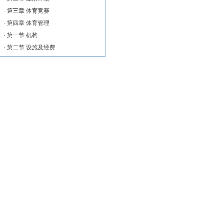
·
第三章 体育竞赛
·
第四章 体育管理
·
第一节 机构
·
第二节 设施及经费