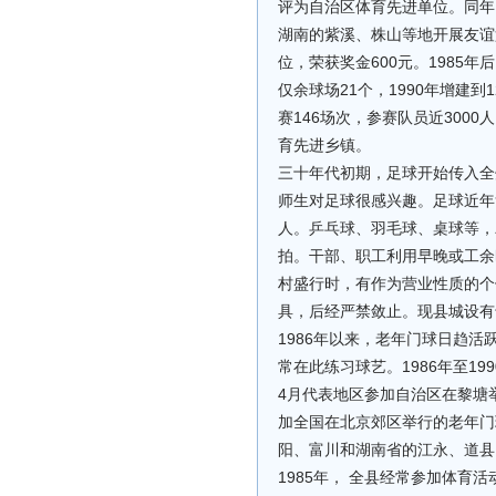
评为自治区体育先进单位。同年
湖南的紫溪、株山等地开展友谊篮
位，荣获奖金600元。1985
仅余球场21个，1990年增建到
赛146场次，参赛队员近300
育先进乡镇。
三十年代初期，足球开始传入全
师生对足球很感兴趣。足球近年复
人。乒乓球、羽毛球、桌球等，
拍。干部、职工利用早晚或工余
村盛行时，有作为营业性质的个
具，后经严禁敛止。现县城设有
1986年以来，老年门球日趋活
常在此练习球艺。1986年至19
4月代表地区参加自治区在黎塘
加全国在北京郊区举行的老年门
阳、富川和湖南省的江永、道县
1985年， 全县经常参加体育活