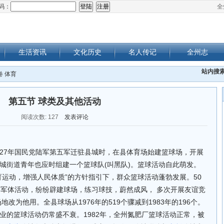
码：
全
生活资讯
文化历史
名人传记
全州志
站内搜
卷 体育
第五节 球类及其他活动
阅读次数:
127
发表评论
27年国民党陆军第五军迁驻县城时，在县体育场始建篮球场，开展
城街道青年也应时组建一个篮球队(叫黑队)。篮球活动自此萌发。
育运动，增强人民体质”的方针指引下，群众篮球活动蓬勃发展。50
兵军体活动，纷纷辟建球场，练习球技，蔚然成风， 多次开展友谊竞
地改为他用。全县球场从1976年的519个骤减到1983年的196个。
业的篮球活动仍常盛不衰。1982年，全州氮肥厂篮球活动正常，被