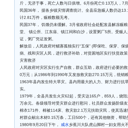
斤，无济于事，死亡人数与日俱增。6月份死亡0.13万人，7月
民国36年， 据各乡镇灾情调查统计。全县应急赈人数仍达13
计2.81万件，赈粮数额无考。
民国37年， 饥饿仍未缓解。3月省政府社会处配发县解冻赈
堂、 镇公所、江东庙、镇江祠和白沙，设置粥厂5所。受赈
证，粥厂凭证发粥。
解放后，人民政府对鳏寡孤独实行“五保” (即保吃、保穿、保
病、残和灾区人民，进行救济补助，对贫困地区实行扶贫政策
灾害救济
人民政府对灾区实行生产自救，群众互助，政府进行必要的救济。
0万元；从1986年到1990年又发放救灾款270.15万元，统销
1963年县内发生特大旱灾。县内用最大的人力、财力进行抗
实。
1979年，全县共发生火灾62起，受灾达165户，859人，烧毁
万余元。各级领导对受灾群众进行慰问，社员群众发扬阶级友
棉衣171件、棉被114床、救灾款2.1万元扶助灾民，使其迅
村群众献出木材0.15万条，工日500个，还有其他物资，帮
1980年9月20日下午，
咸水
乡蕉川大队虎山脚村一妇女用火不