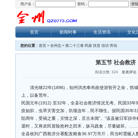
用户名：
密码：
首页
新闻时事
生活资讯
文化
您的位置
：
首页
>
全州志
>
第二十三卷 民政 扶贫 信访 劳动
第五节 社会救济
阅读次数:
324
发表评论
清光绪22年(1896)，知州洪杰奉布政使游智开之命，
上，以备荒年。
民国元年(1912) 至32年，全县社会救济情况无考。民国3
疫如炽，虫旱灾害交加，饥馑连年，民不聊生。据民国35年3
陷周年，受祸之重，灾情之深，亘古未闻”。“该县被日军掠夺稻
退时，又将农民冒险抢种之田禾，纵马践食，尽量破坏。……以
全县收到广西救济分署配发粮食36.97万市斤，而当时需赈人数达