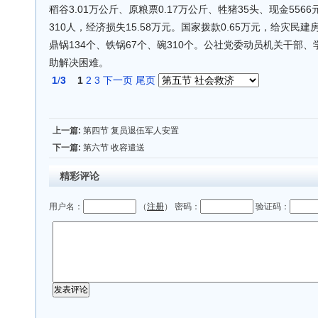
稻谷3.01万公斤、原粮票0.17万公斤、牲猪35头、现金55
310人，经济损失15.58万元。国家拨款0.65万元，给灾民建
鼎锅134个、铁锅67个、碗310个。公社党委动员机关干部
助解决困难。
1
/
3
1
2
3
下一页
尾页
上一篇:
第四节 复员退伍军人安置
下一篇:
第六节 收容遣送
精彩评论
用户名：
（
注册
） 密码：
验证码：