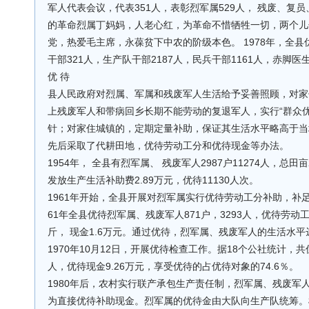
军人代表会议，代表351人，表彰烈军属529人， 残废、复员
的革命烈属丁妈妈，人老心红，为革命不惜牺牲一切，两个儿
党，热爱毛主席，永葆贫下中农的阶级本色。 1978年，全县
干部321人，生产队干部2187人，民兵干部1161人，赤脚医
优 待
县人民政府对烈属、军属和残废军人生活给予妥善照顾，对家
上残废军人和带病回乡长期不能劳动的复退军人，实行“群众
针；对家住城镇的，定期定量补助，保证其生活水平略高于当
先后采取了代耕田地，优待劳动工分和优待现金等办法。
1954年， 全县有烈军属、 残废军人2987户11274人，总田亩2
发放生产生活补助费2.89万元，优待11130人次。
1961年开始，全县开展对烈军属实行优待劳动工分补助，补
61年全县优待烈军属、残废军人871户，3293人，优待劳动工分
斤， 现金1.6万元。通过优待，烈军属、残废军人的生活水
1970年10月12日，开展优待检查工作。据18个公社统计，共
人，优待现金9.26万元，享受优待的占优待对象的74.6％。
1980年后，农村实行联产承包生产责任制，烈军属、残废军
为直接优待补助现金。烈军属的优待金由大队向生产队统筹。