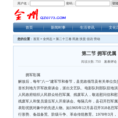
用户名：
密码：
首页
新闻时事
生活资讯
文化
您的位置
：
首页
>
全州志
>
第二十三卷 民政 扶贫 信访 劳动
第二节 拥军优属
阅读次数:
750
发表评论
拥军彰属
解放后，每年“八一”建军节和春节，县党政领导及有关单位
首长到地方开军政座谈会，派出文艺队、电影队到部队驻地演
人民政府组织人民群众给烈军属、残废军人，敬送慰问信和慰
残废军人和复员退伍军人开座谈会。每隔几年，县召开烈军属
表彰优抚对象中的先进人物。如1965年12月县召开318名烈
行形势、备战备荒、阶级斗争、革命传统教育。1978年3月，