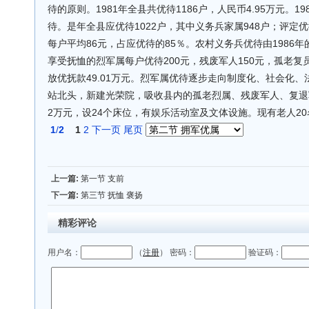
待的原则。1981年全县共优待1186户，人民币4.95万元。
待。是年全县应优待1022户，其中义务兵家属948户；评定优待8
每户平均86元，占应优待的85％。农村义务兵优待由1986年的
享受抚恤的烈军属每户优待200元，残废军人150元，孤老复员
放优抚款49.01万元。烈军属优待逐步走向制度化、社会化、
站北头，新建光荣院，吸收县内的孤老烈属、残废军人、复退
2万元，设24个床位，有娱乐活动室及文体设施。现有老人20
1
/
2
1
2
下一页
尾页
上一篇:
第一节 支前
下一篇:
第三节 抚恤 褒扬
精彩评论
用户名：
（
注册
） 密码：
验证码：