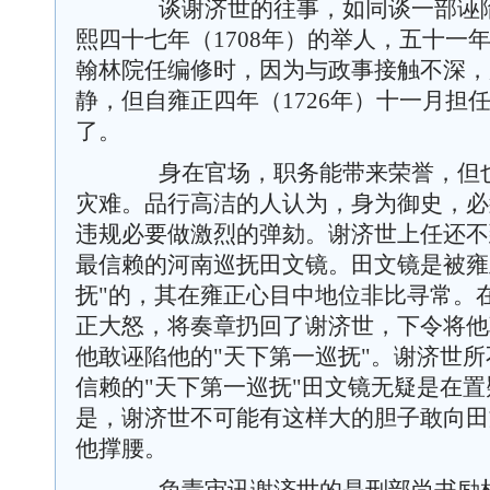
谈谢济世的往事，如同谈一部诬陷
熙四十七年（
1708
年）的举人，五十一
翰林院任编修时，因为与政事接触不深，
静，但自雍正四年（
1726
年）十一月担
了。
身在官场，职务能带来荣誉，但也
灾难。品行高洁的人认为，身为御史，必
违规必要做激烈的弹劾。谢济世上任还不
最信赖的河南巡抚田文镜。田文镜是被雍
抚
"
的，其在雍正心目中地位非比寻常。
正大怒，将奏章扔回了谢济世，下令将他
他敢诬陷他的
"
天下第一巡抚
"
。谢济世所
信赖的
"
天下第一巡抚
"
田文镜无疑是在置
是，谢济世不可能有这样大的胆子敢向田
他撑腰。