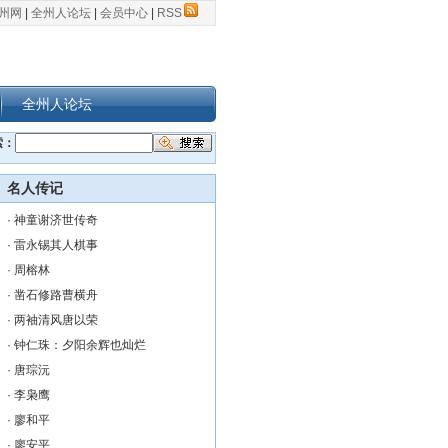
州网
|
全州人论坛
|
会员中心
|
RSS
全州人论坛
索：
名人传记
·
神童谢济世传奇
·
雷永锡其人棋事
·
周榕林
·
凿石修路曹横舟
·
两袖清风唐以荣
·
钟仁珠：夕阳余辉也灿烂
·
唐琮沅
·
李枭鹰
·
廖和平
·
廖安平