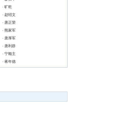
·
旷乾
·
赵绍文
·
唐正荣
·
熊家军
·
唐厚军
·
唐利群
·
宁顺主
·
蒋年德